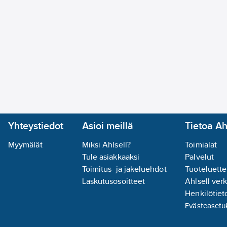
Yhteystiedot
Asioi meillä
Tietoa Ah
Myymälät
Miksi Ahlsell?
Toimialat
Tule asiakkaaksi
Palvelut
Toimitus- ja jakeluehdot
Tuoteluette
Laskutusosoitteet
Ahlsell ver
Henkilötieto
Evästeasetu