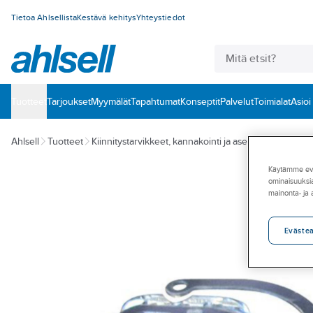
Tietoa Ahlsellista
Kestävä kehitys
Yhteystiedot
Tuotteet
‎Tarjoukset
Myymälät
Tapahtumat
Konseptit
Palvelut
Toimialat
Asioi
Ahlsell
Tuotteet
Kiinnitystarvikkeet, kannakointi ja asennustarvikkeet
Käytämme eväs
ominaisuuksia
mainonta- ja
Eväste