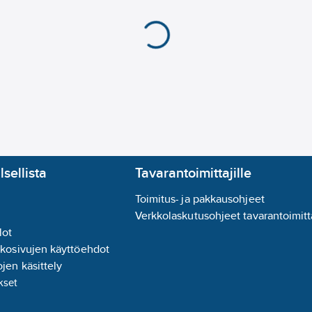
lsellista
Tavarantoimittajille
Toimitus- ja pakkausohjeet
Verkkolaskutusohjeet tavarantoimitta
lot
kkosivujen käyttöehdot
jen käsittely
kset