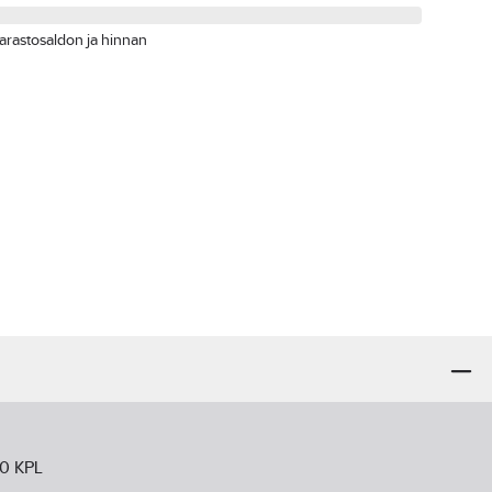
arastosaldon ja hinnan
00 KPL