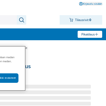
Kirjaudu sisään
Tilausrivit
0
Pikatilaus
eet
Asennuskiskot
alisen median
sen median,
a pikakasaus
AUS M8
kki evästeet
15604