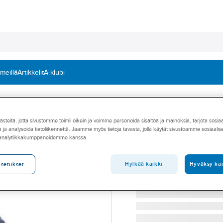
 meillä
Artikkelit
A-klubi
Kannakointi ja asennustarvikkeet
Asennuskiskot, kierretangot ja tarvikk
teitä, jotta sivustomme toimii oikein ja voimme personoida sisältöä ja mainoksia, tarjota sosia
SEJO
 ja analysoida tietoliikennettä. Jaamme myös tietoja tavasta, jolla käytät sivustoamme sosiaali
Kierrelukko Sikl
 analytiikkakumppaneidemme kanssa.
KIERRELUKKO PIKAKAS
Tuotenumero
3215604
Hylkää kaikki
Hyväksy kai
asetukset
Toimittajan tuotenumero:
32