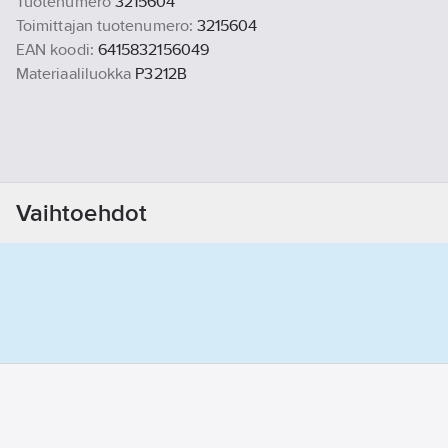
Tuotenumero
3215604
Toimittajan tuotenumero:
3215604
EAN koodi:
6415832156049
Materiaaliluokka
P3212B
Vaihtoehdot