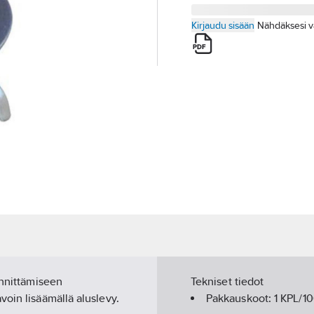
Kirjaudu sisään
Nähdäksesi v
innittämiseen
Tekniset tiedot
oin lisäämällä aluslevy.
Pakkauskoot:
1 KPL/1