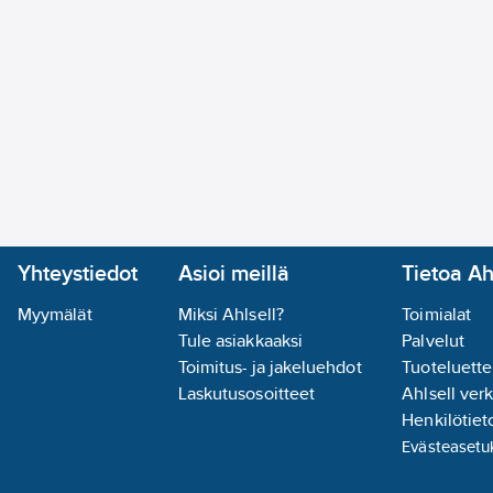
Yhteystiedot
Asioi meillä
Tietoa Ah
Myymälät
Miksi Ahlsell?
Toimialat
Tule asiakkaaksi
Palvelut
Toimitus- ja jakeluehdot
Tuoteluette
Laskutusosoitteet
Ahlsell ver
Henkilötieto
Evästeasetu