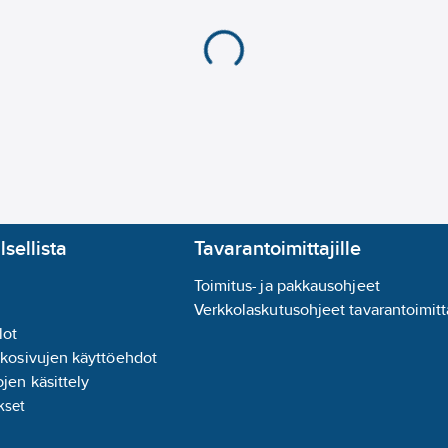
lsellista
Tavarantoimittajille
Toimitus- ja pakkausohjeet
Verkkolaskutusohjeet tavarantoimitta
lot
kkosivujen käyttöehdot
jen käsittely
kset