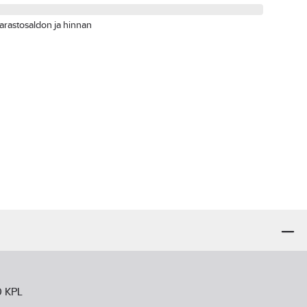
arastosaldon ja hinnan
0 KPL