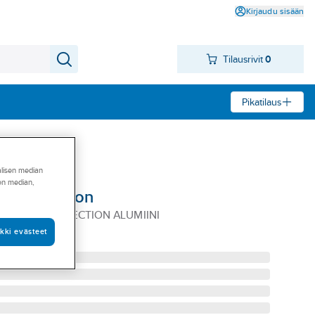
Kirjaudu sisään
Tilausrivit
0
Pikatilaus
alisen median
sen median,
 a-collection
-176CM A-COLLECTION ALUMIINI
kki evästeet
6489