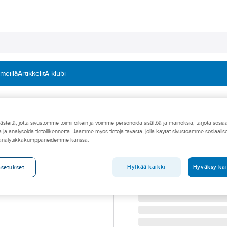
 meillä
Artikkelit
A-klubi
svälineille
teitä, jotta sivustomme toimii oikein ja voimme personoida sisältöä ja mainoksia, tarjota sosia
A-COLLECTION
 ja analysoida tietoliikennettä. Jaamme myös tietoja tavasta, jolla käytät sivustoamme sosiaali
Teleskooppivarsi
 analytiikkakumppaneidemme kanssa.
TELESKOOPPIVARSI 100
Tuotenumero
476489
Hylkää kaikki
Hyväksy kai
asetukset
Toimittajan tuotenumero:
47