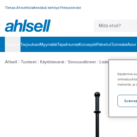
Tietoa Ahlsellista
Kestävä kehitys
Yhteystiedot
Tuotteet
‎Tarjoukset
Myymälät
Tapahtumat
Konseptit
Palvelut
Toimialat
Asioi
Ahlsell
Tuotteet
Käyttötavarat
Siivousvälineet
Lisätarvikkeet siivou
Käytämme eväs
ominaisuuksia
mainonta- ja
Eväste