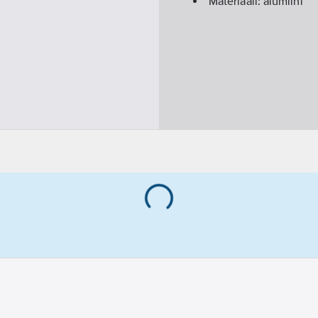
Materiaali:
alumiini