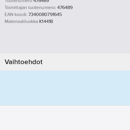
Tuotenumero
476489
Toimittajan tuotenumero:
476489
EAN koodi:
7340080791645
Materiaaliluokka
K1441B
Vaihtoehdot