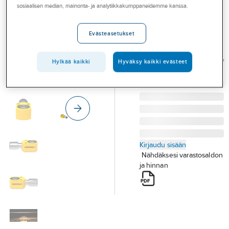
Palvelut
sosiaalisen median, mainonta- ja analytiikkakumppaneidemme kanssa.
yksitoiminen
matala RSM
Toimialat
Evästeasetukset
SYLINTERI
Asioi meillä
ENERPACRSM-50
Artikkelit
Tuotenumero
T04000449
Hylkää kaikki
Hyväksy kaikki evästeet
Toimittajan
RSM-50
tuotenumero:
A-klubi
Kirjaudu sisään
Nähdäksesi varastosaldon
ja hinnan