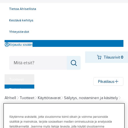
Tietoa Ahlsellista
Kestävä kehitys
Yhteystiedot
Kirjaudu sisään
Tilausrivit
0
Tuotteet
Pikatilaus
‎Tarjoukset
Ahlsell
Tuotteet
Käyttötavarat
Säilytys, nostaminen ja käsittely
Myymälät
Tunkit
Hydrauliset tunkit
Tapahtumat
Käytämme evästeitä, jotta sivustomme toimii oikein ja voimme personoida
ENERPAC
Konseptit
sisältöä ja mainoksia, tarjota sosiaalisen median ominaisuuksia ja analysoida
Sylinteri Enerpac
tietoliikennettä. Jaamme myös tietoja tavasta, jolla käytät sivustoamme