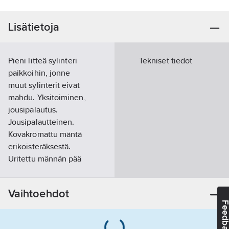
Lisätietoja
Pieni litteä sylinteri
Tekniset tiedot
paikkoihin, jonne
muut sylinterit eivät
mahdu. Yksitoiminen,
jousipalautus.
Jousipalautteinen.
Kovakromattu mäntä
erikoisteräksestä.
Uritettu männän pää
ei vaadi satulaa. RSM-
750, RSM-1000 ja
Vaihtoehdot
RSM-1500
Feedba
sylintereissä
kantokahva.