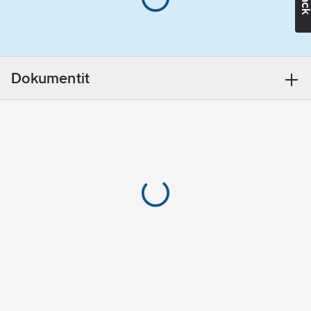
Asennusreijät
monipuolistavat
käyttösovellusmahdollisuuksia.
CR-400 pikaliittimellä,
RSM-50 on varustettu
Dokumentit
AR-400 liittimellä.
Tuotenumero
T04000449
Toimittajan
RSM-50
tuotenumero:
Materiaaliluokka
K1749B