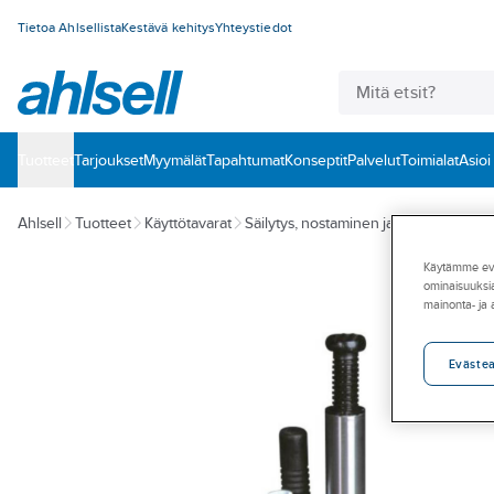
Tietoa Ahlsellista
Kestävä kehitys
Yhteystiedot
Tuotteet
‎Tarjoukset
Myymälät
Tapahtumat
Konseptit
Palvelut
Toimialat
Asioi
Ahlsell
Tuotteet
Käyttötavarat
Säilytys, nostaminen ja käsittely
Tunk
Käytämme eväs
ominaisuuksia
mainonta- ja
Eväste