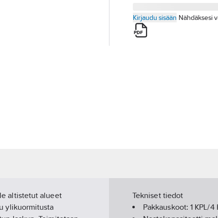
Kirjaudu sisään
Nähdäksesi v
le altistetut alueet
Tekniset tiedot
tu ylikuormitusta
Pakkauskoot:
1 KPL/4