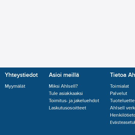
Yhteystiedot
Asioi meillä
Tietoa Ah
Myymälät
Miksi Ahlsell?
Toimialat
Tule asiakkaaksi
Palvelut
Toimitus- ja jakeluehdot
Tuoteluette
Laskutusosoitteet
Ahlsell ver
Henkilötieto
Evästeasetu