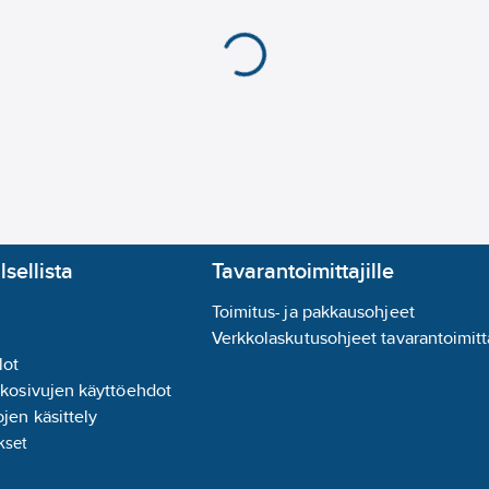
lsellista
Tavarantoimittajille
Toimitus- ja pakkausohjeet
Verkkolaskutusohjeet tavarantoimitta
lot
kkosivujen käyttöehdot
jen käsittely
kset