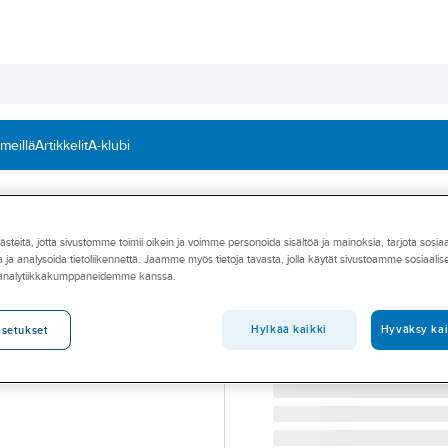
 meillä
Artikkelit
A-klubi
it
Hydrauliset tunkit
teitä, jotta sivustomme toimii oikein ja voimme personoida sisältöä ja mainoksia, tarjota sosia
OMEGA
 ja analysoida tietoliikennettä. Jaamme myös tietoja tavasta, jolla käytät sivustoamme sosiaali
Pullotunkki hyd
 analytiikkakumppaneidemme kanssa.
PULLOTUNKKI OMEGA 
Tuotenumero
280096
Hylkää kaikki
Hyväksy kai
asetukset
Toimittajan tuotenumero:
28