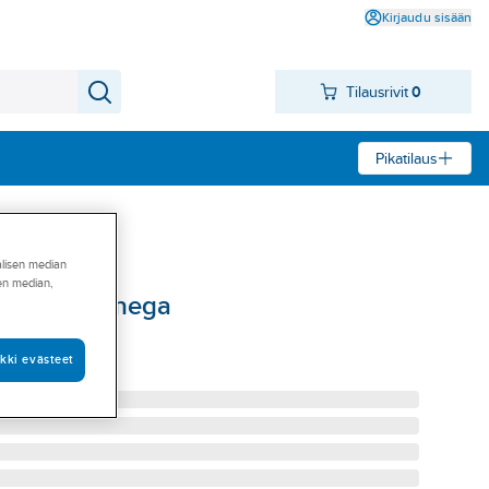
Kirjaudu sisään
Tilausrivit
0
Pikatilaus
alisen median
sen median,
raulinen Omega
4T
kki evästeet
0096