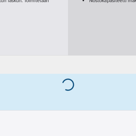
litun laskun. Toimitetaan
Nostokapasiteetti ma