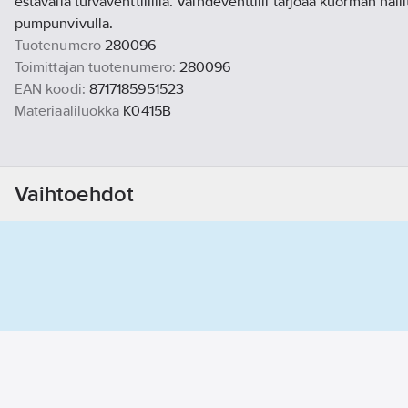
estävällä turvaventtiilillä. Vaihdeventtiili tarjoaa kuorman hal
pumpunvivulla.
Tuotenumero
280096
Toimittajan tuotenumero:
280096
EAN koodi:
8717185951523
Materiaaliluokka
K0415B
Vaihtoehdot