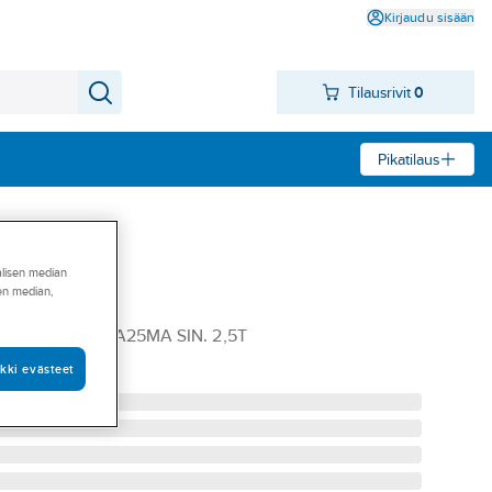
Kirjaudu sisään
Tilausrivit
0
Pikatilaus
alisen median
sen median,
ft 2,5t
AKLIFT TUNKHA25MA SIN. 2,5T
kki evästeet
UNKHA25MA