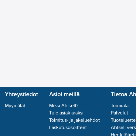
Yhteystiedot
Asioi meillä
Tietoa Ah
Myymälät
Miksi Ahlsell?
Toimialat
Tule asiakkaaksi
Palvelut
Toimitus- ja jakeluehdot
Tuoteluette
Laskutusosoitteet
Ahlsell ver
Henkilötieto