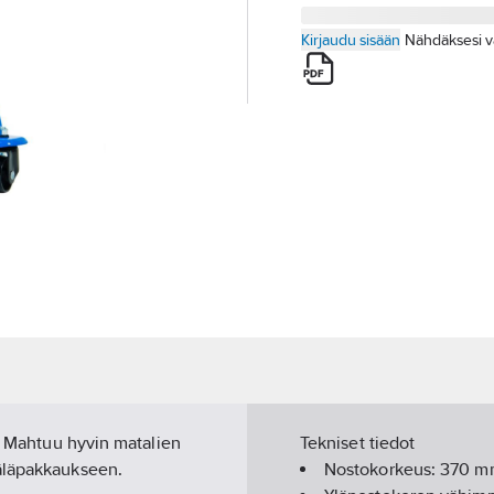
Kirjaudu sisään
Nähdäksesi v
a. Mahtuu hyvin matalien
Tekniset tiedot
mäläpakkaukseen.
Nostokorkeus:
370
m