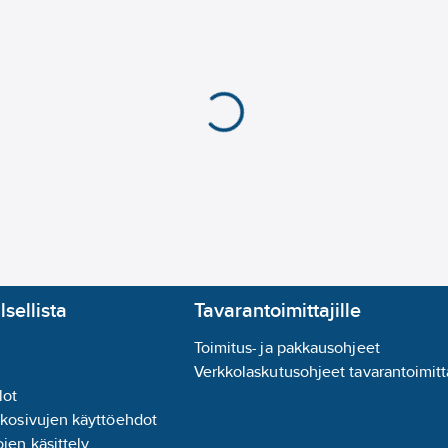
lsellista
Tavarantoimittajille
Toimitus- ja pakkausohjeet
Verkkolaskutusohjeet tavarantoimitta
lot
kkosivujen käyttöehdot
jen käsittely