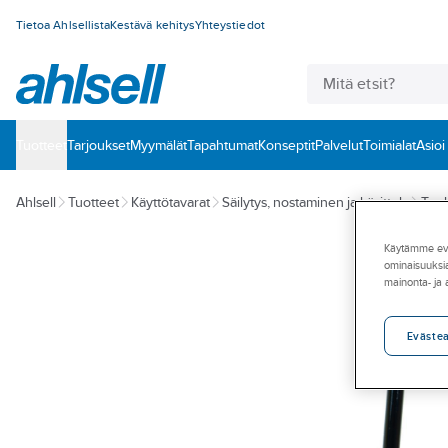
Tietoa Ahlsellista
Kestävä kehitys
Yhteystiedot
Tuotteet
‎Tarjoukset
Myymälät
Tapahtumat
Konseptit
Palvelut
Toimialat
Asioi
Ahlsell
Tuotteet
Käyttötavarat
Säilytys, nostaminen ja käsittely
Tunk
Käytämme eväs
ominaisuuksia
mainonta- ja
Eväste