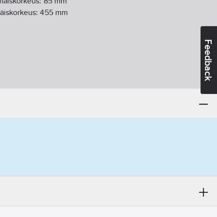
mäiskorkeus:
85 mm
äiskorkeus:
455 mm
Feedback