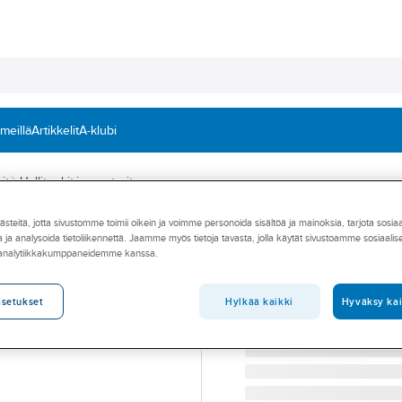
 meillä
Artikkelit
A-klubi
it
Hallitunkit ja -nosturit
teitä, jotta sivustomme toimii oikein ja voimme personoida sisältöä ja mainoksia, tarjota sosia
HAKLIFT
 ja analysoida tietoliikennettä. Jaamme myös tietoja tavasta, jolla käytät sivustoamme sosiaali
Hallitunkki Hakli
 analytiikkakumppaneidemme kanssa.
HALLITUNKKI MATALA H
Tuotenumero
732914
Hylkää kaikki
Hyväksy kai
asetukset
Toimittajan tuotenumero:
T