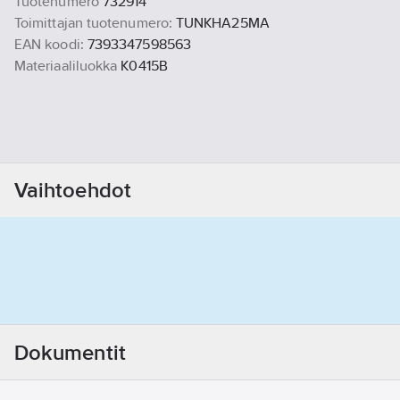
Tuotenumero
732914
Toimittajan tuotenumero:
TUNKHA25MA
EAN koodi:
7393347598563
Materiaaliluokka
K0415B
Vaihtoehdot
Dokumentit