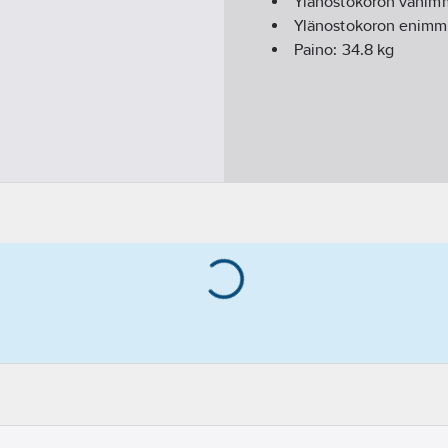
Ylänostokoron vähim
Ylänostokoron enimm
Paino:
34.8
kg