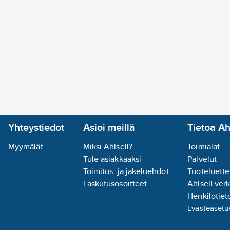
Yhteystiedot
Asioi meillä
Tietoa Ah
Myymälät
Miksi Ahlsell?
Toimialat
Tule asiakkaaksi
Palvelut
Toimitus- ja jakeluehdot
Tuoteluette
Laskutusosoitteet
Ahlsell ver
Henkilötieto
Evästeasetu