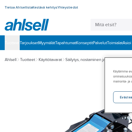
Tietoa Ahlsellista
Kestävä kehitys
Yhteystiedot
Tuotteet
‎Tarjoukset
Myymälät
Tapahtumat
Konseptit
Palvelut
Toimialat
Asioi
Ahlsell
Tuotteet
Käyttötavarat
Säilytys, nostaminen ja käsittely
Tunk
Käytämme eväs
ominaisuuksia
mainonta- ja
Eväste