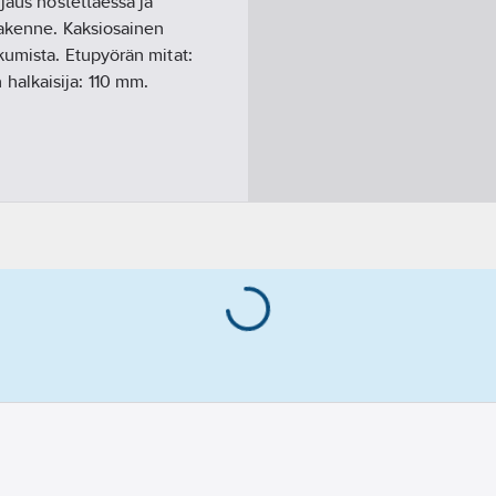
jaus nostettaessa ja
rakenne. Kaksiosainen
kumista. Etupyörän mitat:
halkaisija: 110 mm.