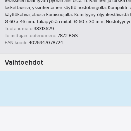
teräksisen kääntyvän pyörän ansiosta. Turvallinen ja tarkka oh
laskettaessa, yksinkertainen käyttö nostotangolla. Kompakti 
käyttökahva, alaosa kumisuojalla. Kumityyny öljynkestävästä 
Ø 60 x 46 mm. Takapyörän mitat: Ø 60 x 30 mm. Nostotyynyn 
Tuotenumero
38313629
Toimittajan tuotenumero:
7872-BGS
EAN koodi:
4026947078724
Materiaaliluokka
K0415B
Vaihtoehdot