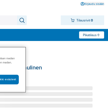
Kirjaudu sisään
Tilausrivit
0
Pikatilaus
alisen median
sen median,
2.5T hydraulinen
AULINEN 2,5 T
kki evästeet
72-BGS