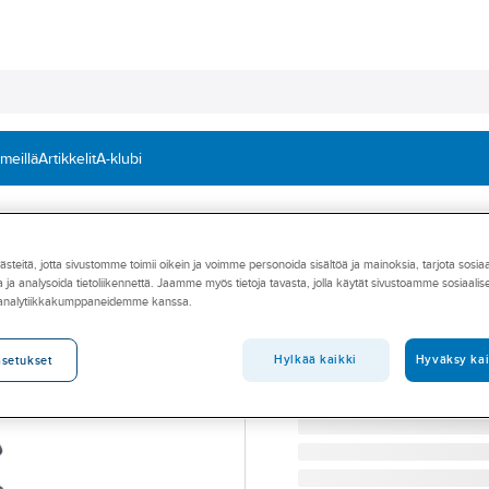
 meillä
Artikkelit
A-klubi
it
Hallitunkit ja -nosturit
teitä, jotta sivustomme toimii oikein ja voimme personoida sisältöä ja mainoksia, tarjota sosia
BGS TECHNIC
 ja analysoida tietoliikennettä. Jaamme myös tietoja tavasta, jolla käytät sivustoamme sosiaali
Hallitunkki BGS 
 analytiikkakumppaneidemme kanssa.
HALLITUNKKI BGS HYDR
Tuotenumero
38313629
Hylkää kaikki
Hyväksy kai
asetukset
Toimittajan tuotenumero:
78