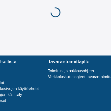
lsellista
Tavarantoimittajille
Toimitus- ja pakkausohjeet
Verkkolaskutusohjeet tavarantoimitta
lot
kkosivujen käyttöehdot
jen käsittely
kset