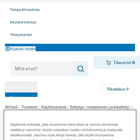
Tietoa Ahlsellista
Kestävä kehitys
Yhteystiedot
Kirjaudu sisään
Tilausrivit
0
Tuotteet
Pikatilaus
‎Tarjoukset
Ahlsell
Tuotteet
Käyttötavarat
Säilytys, nostaminen ja käsittely
Myymälät
Tunkit
Hallitunkit ja -nosturit
Tapahtumat
Käytämme evästeitä, jotta sivustomme toimii oikein ja voimme personoida
BGS TECHNIC
sisältöä ja mainoksia, tarjota sosiaalisen median ominaisuuksia ja analysoida
Konseptit
Hydraulinen
tietoliikennettä. Jaamme myös tietoja tavasta, jolla käytät sivustoamme