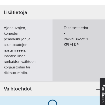
Lisätietoja
Ajoneuvojen,
Tekniset tiedot
koneiden,
perävaunujen ja
Pakkauskoot:
1
asuntoautojen
KPL/4 KPL
nostamiseen.
Ihanteellinen
renkaiden vaihtoon,
korjaustöihin tai
rikkoutumisiin.
Turvaventtiilillä.
Teleskooppinen
Feedba
Vaihtoehdot
mäntä. Vahva, hitsattu
teräsrakenne. Suuri
vakaus suuren