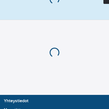
pohjalevyn ansiosta.
Suurille
ajoneuvopainoille.
Käytettäväksi myös
ahtaissa tiloissa.
Tuotenumero
38260452
Toimittajan
9885
tuotenumero:
EAN
4026947098852
koodi:
Materiaaliluokka
K0415B
Yhteystiedot