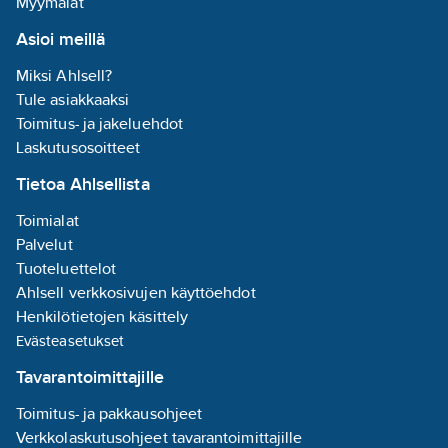
Myymälät
Asioi meillä
Miksi Ahlsell?
Tule asiakkaaksi
Toimitus- ja jakeluehdot
Laskutusosoitteet
Tietoa Ahlsellista
Toimialat
Palvelut
Tuoteluettelot
Ahlsell verkkosivujen käyttöehdot
Henkilötietojen käsittely
Evästeasetukset
Tavarantoimittajille
Toimitus- ja pakkausohjeet
Verkkolaskutusohjeet tavarantoimittajille