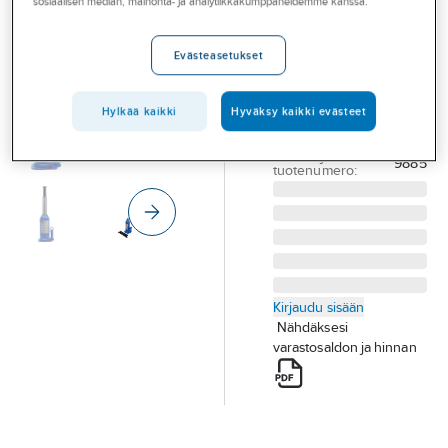
sosiaalisen median, mainonta- ja analytiikkakumppaneidemme kanssa.
Palvelut
pullotunkki
BGS 10T
Toimialat
Evästeasetukset
HYDRAULINEN
Asioi meillä
PULLOTUNKKI BGS
Hylkää kaikki
Hyväksy kaikki evästeet
Artikkelit
10 T
Tuotenumero
38260452
A-klubi
Toimittajan
9885
tuotenumero:
Kirjaudu sisään
Nähdäksesi
varastosaldon ja hinnan