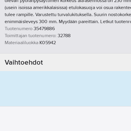
olevan pyöränpysäyttimen korkeus ala-asennossa on 230 mm -
(usein isoissa amerikkalaisissa) etulokasuoja voi osua raken
tulee rampille. Varustettu turvalukituksella. Suurin nostoko
enimmäisleveys 300 mm. Myydään pareittain. Letkut tuoten
Tuotenumero
35479886
Toimittajan tuotenumero:
32788
Materiaaliluokka
K05942
Vaihtoehdot