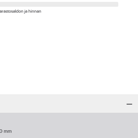
arastosaldon ja hinnan
0
mm