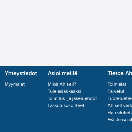
Yhteystiedot
Asioi meillä
Tietoa Ah
Myymälät
Miksi Ahlsell?
Toimialat
Tule asiakkaaksi
Palvelut
Toimitus- ja jakeluehdot
Tuoteluette
Laskutusosoitteet
Ahlsell ver
Henkilötieto
Evästeasetu