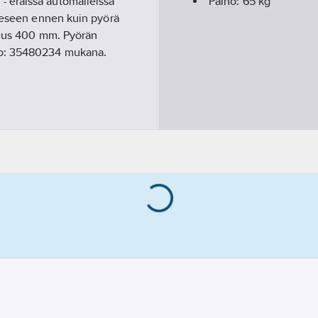
 eräissä automalleissa
Paino:
65
kg
teeseen ennen kuin pyörä
rkeus 400 mm. Pyörän
ro: 35480234 mukana.