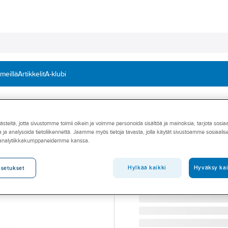
 meillä
Artikkelit
A-klubi
it
Hallitunkit ja -nosturit
teitä, jotta sivustomme toimii oikein ja voimme personoida sisältöä ja mainoksia, tarjota sosia
PELA TOOLS
 ja analysoida tietoliikennettä. Jaamme myös tietoja tavasta, jolla käytät sivustoamme sosiaali
Hydrauliset nos
 analytiikkakumppaneidemme kanssa.
HYDRAULISET NOSTORA
Tuotenumero
35479886
Hylkää kaikki
Hyväksy kai
asetukset
Toimittajan tuotenumero:
32