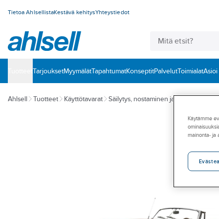
Tietoa Ahlsellista
Kestävä kehitys
Yhteystiedot
Tuotteet
‎Tarjoukset
Myymälät
Tapahtumat
Konseptit
Palvelut
Toimialat
Asioi
Ahlsell
Tuotteet
Käyttötavarat
Säilytys, nostaminen ja käsittely
Tunk
Käytämme eväs
ominaisuuksia
mainonta- ja
Eväste