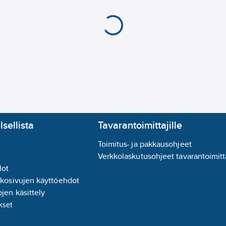
lsellista
Tavarantoimittajille
Toimitus- ja pakkausohjeet
Verkkolaskutusohjeet tavarantoimitta
lot
kkosivujen käyttöehdot
jen käsittely
kset