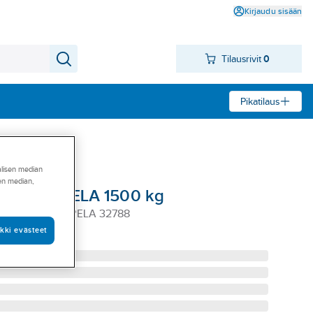
Kirjaudu sisään
Tilausrivit
0
Pikatilaus
alisen median
sen median,
torampit PELA 1500 kg
MPIT 1500KG PELA 32788
kki evästeet
788