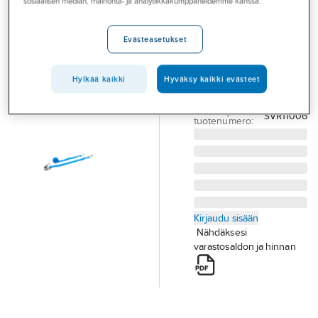
sosiaalisen median, mainonta- ja analytiikkakumppaneidemme kanssa.
Palvelut
Haklift LC
1000kg
Toimialat
Evästeasetukset
KISKOSIDONTAVYÖ
Asioi meillä
6M RATASLUKOLL
Hylkää kaikki
Hyväksy kaikki evästeet
Artikkelit
SVR11006
Tuotenumero
T04001748
A-klubi
Toimittajan
SVR11006
tuotenumero:
Kirjaudu sisään
Nähdäksesi
varastosaldon ja hinnan