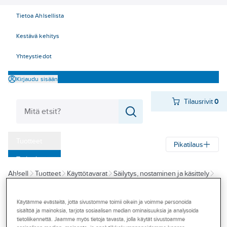
Tietoa Ahlsellista
Kestävä kehitys
Yhteystiedot
Kirjaudu sisään
Tilausrivit
0
Tuotteet
Pikatilaus
‎Tarjoukset
Ahlsell
Tuotteet
Käyttötavarat
Säilytys, nostaminen ja käsittely
Myymälät
Pehmeät nostimet ja sitojat
Sitojat
Tapahtumat
Käytämme evästeitä, jotta sivustomme toimii oikein ja voimme personoida
HAKLIFT
sisältöä ja mainoksia, tarjota sosiaalisen median ominaisuuksia ja analysoida
Konseptit
Kiskosidontavyö
tietoliikennettä. Jaamme myös tietoja tavasta, jolla käytät sivustoamme