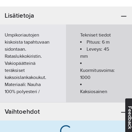
Lisätietoja
Umpikoriautojen
Tekniset tiedot
kiskoista tapahtuvaan
Pituus:
6
m
sidontaan.
Leveys:
45
Rataslukkokiristin.
mm
Vakiopäätteinä
teräksiset
Kuormitusvoima:
kaksoislankakoukut.
1000
Materiaali: Nauha
100% polyesteri /
Kaksiosainen
metalliosat
rataslukolla:
keltapassivoitu
kyllä
Feedba
Vaihtoehdot
Merkintä: Standardin
Väri:
sininen
mukaan
Murtolujuus:
Pintakäsittely: Nauhan
2000
kg