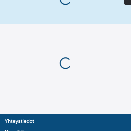
väri: sininen
Toiminto:
Standardi: EN 12195-2
Kaksoislankakoukku
Tuotenumero
T04001748
Toimittajan
SVR11006
tuotenumero:
EAN
7393347595067
koodi:
Materiaaliluokka
K0426B
Yhteystiedot