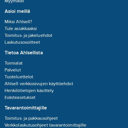
Myymälät
Asioi meillä
Miksi Ahlsell?
Tule asiakkaaksi
Toimitus- ja jakeluehdot
Laskutusosoitteet
Tietoa Ahlsellista
Toimialat
Palvelut
Tuoteluettelot
Ahlsell verkkosivujen käyttöehdot
Henkilötietojen käsittely
Evästeasetukset
Tavarantoimittajille
Toimitus- ja pakkausohjeet
Verkkolaskutusohjeet tavarantoimittajille