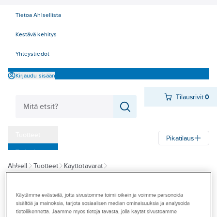
Tietoa Ahlsellista
Kestävä kehitys
Yhteystiedot
Kirjaudu sisään
Tilausrivit
0
Tuotteet
Pikatilaus
‎Tarjoukset
Ahlsell
Tuotteet
Käyttötavarat
Myymälät
Muut teollisuus- ja rakennustarvikkeet
Letku- ja kastelujärjestelmät
Tapahtumat
Vesipistoolit kiinteistöt/puutarha
Käytämme evästeitä, jotta sivustomme toimii oikein ja voimme personoida
sisältöä ja mainoksia, tarjota sosiaalisen median ominaisuuksia ja analysoida
Konseptit
tietoliikennettä. Jaamme myös tietoja tavasta, jolla käytät sivustoamme
IRONSIDE