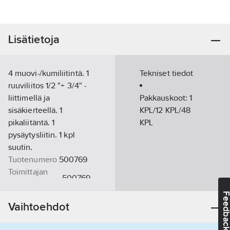
Lisätietoja
4 muovi-/kumiliitintä. 1
Tekniset tiedot
ruuviliitos 1/2 "+ 3/4" -
liittimellä ja
Pakkauskoot:
1
sisäkierteellä. 1
KPL/12 KPL/48
pikaliitäntä. 1
KPL
pysäytysliitin. 1 kpl
suutin.
Tuotenumero
500769
Toimittajan
500769
tuotenumero:
Feedba
EAN
3394665003849
Vaihtoehdot
koodi:
Materiaaliluokka
K1429B