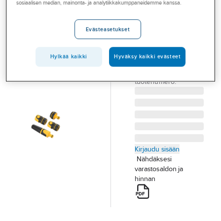
sosiaalisen median, mainonta- ja analytiikkakumppaneidemme kanssa.
Palvelut
Letkuliitinsarja
Ironside
Toimialat
Evästeasetukset
LETKULIITINSARJA
Asioi meillä
2-KOMP. 1/2"
IRONSIDE 500191
Hylkää kaikki
Hyväksy kaikki evästeet
Artikkelit
Tuotenumero
500769
Toimittajan
A-klubi
500769
tuotenumero:
Kirjaudu sisään
Nähdäksesi
varastosaldon ja
hinnan