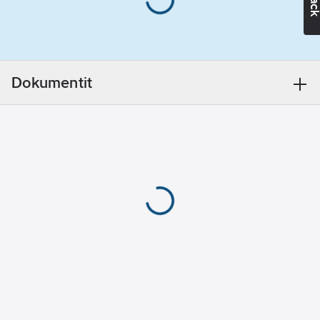
useimmille ihmisille ja
määrä:
100
istuu mukavasti
Vaimennus:
korvakäytävän sisällä
37
dB
ilman puristusta.
Pehmeät ja mukavat
Dokumentit
korvatulpat on tehty
polyuretaanivaahtomuovimateriaalista.
Helpot asentaa ja
poistaa materiaalin
hyvin suunnitellun
laajentumisen
ansiosta. Niissä on
likaahylkivä pinta.
Pakattu pareittain, 100
paria pakkausta kohti.
Activewear
korvatulpat ovat hyvä
ympäristövalinta -