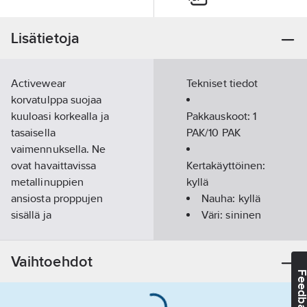
Lisätietoja
Activewear
Tekniset tiedot
korvatulppa suojaa
kuuloasi korkealla ja
Pakkauskoot:
1
tasaisella
PAK/10 PAK
vaimennuksella. Ne
ovat havaittavissa
Kertakäyttöinen:
metallinuppien
kyllä
ansiosta proppujen
Nauha:
kyllä
sisällä ja
Väri:
sininen
metallipulverin
Vastaa:
EN
ansiosta narussa.
352
Vaihtoehdot
Kirkas sininen väri
Riskialue:
Feedba
tekee niistä hyvin
Melu
näkyviä. Sopii
Parien