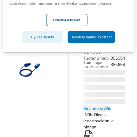
Palvelut
sosiaalisen median, mainonta- ja analytiikkakumppaneidemme kanssa.
Activewear
Detect
Toimialat
Evästeasetukset
KORVATULPPA
Asioi meillä
HAVAITTAVA
Artikkelit
100PAR
Hylkää kaikki
Hyväksy kaikki evästeet
ACTIVEWEAR
A-klubi
DETECT
Tuotenumero
855654
Toimittajan
855654
tuotenumero:
Kirjaudu sisään
Nähdäksesi
varastosaldon ja
hinnan