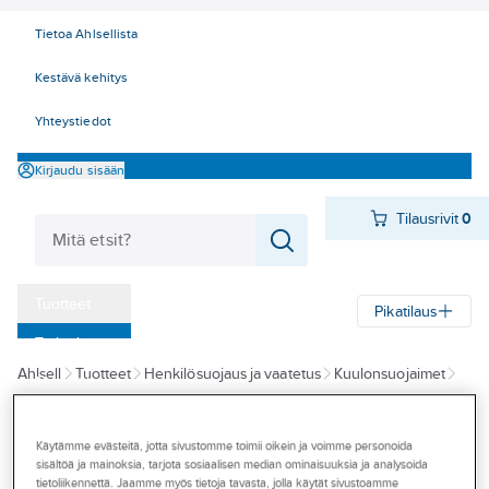
Tietoa Ahlsellista
Kestävä kehitys
Yhteystiedot
Kirjaudu sisään
Tilausrivit
0
Tuotteet
Pikatilaus
‎Tarjoukset
Ahlsell
Tuotteet
Henkilösuojaus ja vaatetus
Kuulonsuojaimet
Myymälät
Korva- ja sankatulpat
Tapahtumat
Käytämme evästeitä, jotta sivustomme toimii oikein ja voimme personoida
ACTIVEWEAR
Konseptit
sisältöä ja mainoksia, tarjota sosiaalisen median ominaisuuksia ja analysoida
Korvatulppa
tietoliikennettä. Jaamme myös tietoja tavasta, jolla käytät sivustoamme