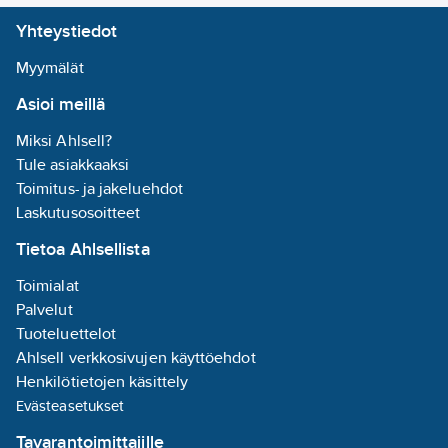
Korvatulpat ovat
Yhteystiedot
hiilineutraaleja ja ne
on valmistettu
Myymälät
Ruotsissa
Asioi meillä
tuotantolaitoksessa,
joka on sopeutettu
Miksi Ahlsell?
ilmastoon ja jossa ei
Tule asiakkaaksi
ole lainkaan
Toimitus- ja jakeluehdot
hiilidioksidipäästöjä.
Laskutusosoitteet
Tietoa Ahlsellista
Monikäyttöinen,
universaalikokoinen
Toimialat
korvatulppa, joka sopii
Palvelut
useimpiin
Tuoteluettelot
korvakäytäviin. Tulppa
Ahlsell verkkosivujen käyttöehdot
on muotoonpuristettu
Henkilötietojen käsittely
TPE-materiaalista,
Evästeasetukset
jossa on pehmeät ja
Tavarantoimittajille