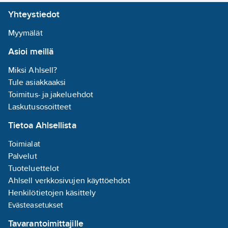
Sisävuori:
Yhteystiedot
kyllä
Vastaa:
EN
Myymälät
ISO 20345
Asioi meillä
Lukitus/kiinnitys:
Miksi Ahlsell?
boa
Tule asiakkaaksi
Sisämitat:
Toimitus- ja jakeluehdot
28.8
cm
Laskutusosoitteet
Kengän
Tietoa Ahlsellista
koko (EU):
43
Väri:
Toimialat
monivärinen
Palvelut
Tuoteluettelot
Antibakteerinen
Ahlsell verkkosivujen käyttöehdot
käsittely:
kyllä
Henkilötietojen käsittely
Varvassuoja:
Evästeasetukset
kyllä
Tavarantoimittajille
Pohjan