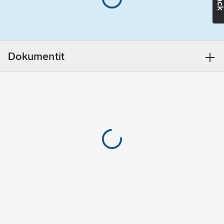
teräksinen
Suojaluokka:
naulaanastumissuoja
S3
suojaavat vaativissakin
Lesti:
leveä
olosuhteissa. Leveä
Varvassuoja:
XL-lesti. Antistaattinen
komposiitti
Dokumentit
ja ESD.
Tuotenumero
995211
Naulaanastumissuoja:
Toimittajan
teräs
49-52157-373-08M-43
tuotenumero:
ESD-
EAN
testattu:
kyllä
6438157233394
koodi:
Ulkopohja:
Materiaaliluokka
K0937B
PU
Metalliton:
ei
Päällisen
materiaali:
nahka/tekonahka
Malli /
Tyyppi:
nilkkuri