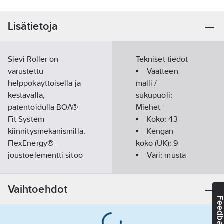
Lisätietoja
Sievi Roller on
Tekniset tiedot
varustettu
Vaatteen
helppokäyttöisellä ja
malli /
kestävällä,
sukupuoli:
patentoidulla BOA®
Miehet
Fit System-
Koko:
43
kiinnitysmekanismilla.
Kengän
FlexEnergy® -
koko (UK):
9
joustoelementti sitoo
Väri:
musta
liike-energiaa ja yli 55
% energiasta palautuu
Jalkinetyyppi:
Vaihtoehdot
askellukseesi.
umpinainen
Feedba
Komposiittinen
varvassuoja ja
Vedenpitävä:
ei