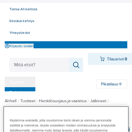
Tietoa Ahlsellista
Kestävä kehitys
Yhteystiedot
Kirjaudu sisään
Tilausrivit
0
Tuotteet
Pikatilaus
‎Tarjoukset
Ahlsell
Tuotteet
Henkilösuojaus ja vaatetus
Jalkineet
Myymälät
Turvajalkineet varvas- ja naulaanastumissuojalla
Tapahtumat
Käytämme evästeitä, jotta sivustomme toimii oikein ja voimme personoida
SIEVI
Konseptit
sisältöä ja mainoksia, tarjota sosiaalisen median ominaisuuksia ja analysoida
Turvajalkine Sievi
tietoliikennettä. Jaamme myös tietoja tavasta, jolla käytät sivustoamme