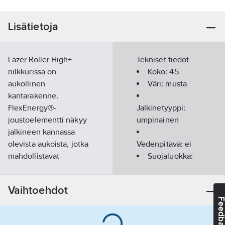
Lisätietoja
Lazer Roller High+
Tekniset tiedot
nilkkurissa on
Koko:
45
aukollinen
Väri:
musta
kantarakenne.
FlexEnergy®-
Jalkinetyyppi:
joustoelementti näkyy
umpinainen
jalkineen kannassa
olevista aukoista, jotka
Vedenpitävä:
ei
mahdollistavat
Suojaluokka:
elementille
S3
suuremman
Lesti:
Vaihtoehdot
liikkuvuuden lisäten
normaali
Feedba
näin jalkineen
Varvassuoja:
edistyksellistä
komposiitti