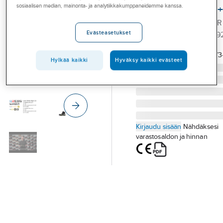
Palvelut
sosiaalisen median, mainonta- ja analytiikkakumppaneidemme kanssa.
Lazer Roller High
TURVAJALKINE LAZER R
Toimialat
Evästeasetukset
S3 SIEVI 43-52313-373-
Asioi meillä
Tuotenumero
993764
Toimittajan
43-52313-373
tuotenumero:
Artikkelit
Hylkää kaikki
Hyväksy kaikki evästeet
A-klubi
Kirjaudu sisään
Nähdäksesi
varastosaldon ja hinnan