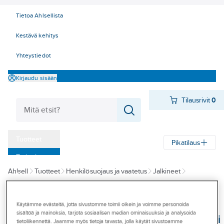
Tietoa Ahlsellista
Kestävä kehitys
Yhteystiedot
Kirjaudu sisään
Tilausrivit
0
Tuotteet
Pikatilaus
‎Tarjoukset
Ahlsell
Tuotteet
Henkilösuojaus ja vaatetus
Jalkineet
Myymälät
Turvajalkineet varvas- ja naulaanastumissuojalla
Tapahtumat
Käytämme evästeitä, jotta sivustomme toimii oikein ja voimme personoida
SIEVI
Konseptit
sisältöä ja mainoksia, tarjota sosiaalisen median ominaisuuksia ja analysoida
Turvajalkine Sievi
tietoliikennettä. Jaamme myös tietoja tavasta, jolla käytät sivustoamme