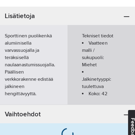
Lisätietoja
Sporttinen puolikenkä
Tekniset tiedot
alumiinisella
Vaatteen
varvassuojalla ja
malli /
teräksisellä
sukupuoli:
naulaanastumissuojalla.
Miehet
Päällisen
verkkorakenne edistää
Jalkinetyyppi:
jalkineen
tuulettuva
hengittävyyttä.
Koko:
42
Jalkineen
Väri:
musta
erinomainen pito ja
Suojaluokka:
Vaihtoehdot
kulutuskestävyys on
S1P
Feedba
varmistettu
TractionPro-
Lukitus/kiinnitys: