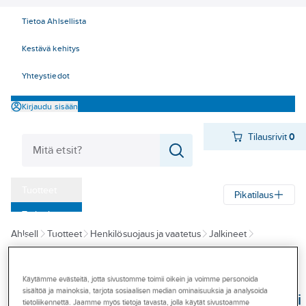
Tietoa Ahlsellista
Kestävä kehitys
Yhteystiedot
Kirjaudu sisään
Tilausrivit
0
Tuotteet
Pikatilaus
‎Tarjoukset
Ahlsell
Tuotteet
Henkilösuojaus ja vaatetus
Jalkineet
Myymälät
Turvajalkineet varvas- ja naulaanastumissuojalla
Tapahtumat
Käytämme evästeitä, jotta sivustomme toimii oikein ja voimme personoida
SIEVI
Konseptit
sisältöä ja mainoksia, tarjota sosiaalisen median ominaisuuksia ja analysoida
Turvajalkine Sievi
tietoliikennettä. Jaamme myös tietoja tavasta, jolla käytät sivustoamme