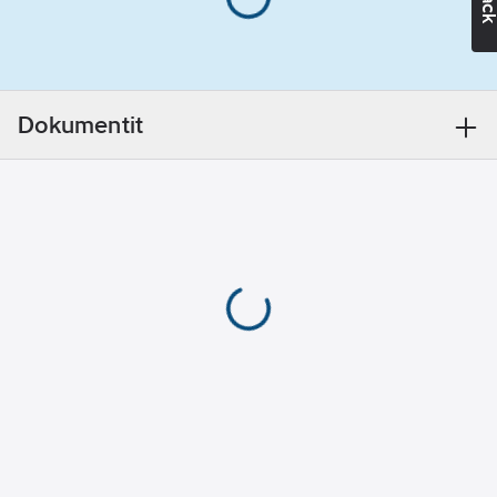
kitkapohjalla.
boa
FlexEnergy® -
Lesti:
joustoelementti sitoo
normaali
syntyvää liike-
Varvassuoja:
energiaa ja yli 55 %
alumiini
Dokumentit
energiasta palautuu
askellukseesi.
Naulaanastumissuoja:
Käyttömukavuutta
teräs
lisää BOA® Fit System
ESD:
kyllä
-kiristysmekanismi. EN
Ulkopohja:
ISO 20345: S1 P SRC
PU/RU
HRO
Päällisen
Tuotenumero
771919
materiaali:
Toimittajan
kangas/nahka
44-52363-333-93M-42
tuotenumero:
Sisämitat:
EAN
28.3
cm
6438157218124
koodi:
Vastaa:
EN
Materiaaliluokka
K09370
ISO 20345