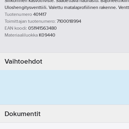
Silikoninen kasvotiiviste. Säädettävä nauhasto. Bajoneettikiin
Uloshengitysventtiili. Valettu matalaprofiilinen rakenne. Ventt
Tuotenumero
401417
Toimittajan tuotenumero:
7100018994
EAN koodi:
051141563480
Materiaaliluokka
K09440
Vaihtoehdot
Dokumentit