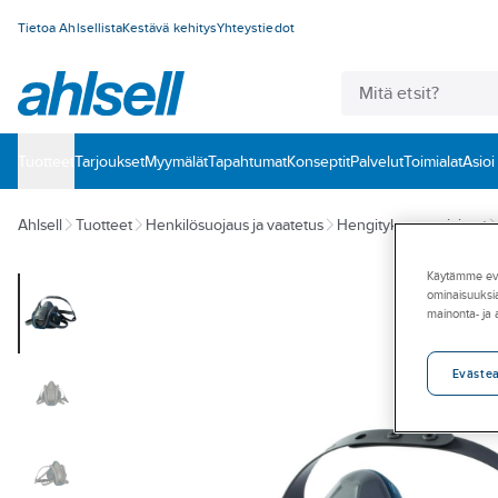
Tietoa Ahlsellista
Kestävä kehitys
Yhteystiedot
Tuotteet
‎Tarjoukset
Myymälät
Tapahtumat
Konseptit
Palvelut
Toimialat
Asioi
Ahlsell
Tuotteet
Henkilösuojaus ja vaatetus
Hengityksensuojaimet
Käytämme eväs
ominaisuuksia
mainonta- ja
Eväste