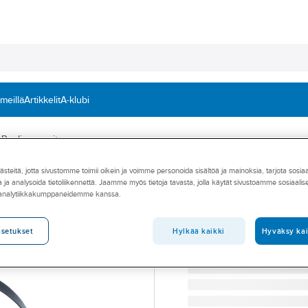
 meillä
Artikkelit
A-klubi
Puolinaamarit
teitä, jotta sivustomme toimii oikein ja voimme personoida sisältöä ja mainoksia, tarjota sosia
3M
 ja analysoida tietoliikennettä. Jaamme myös tietoja tavasta, jolla käytät sivustoamme sosiaali
Puolinaamari 3
 analytiikkakumppaneidemme kanssa.
PUOLINAAMARI 6500QL
Tuotenumero
401417
Hylkää kaikki
Hyväksy kai
asetukset
Toimittajan tuotenumero:
71