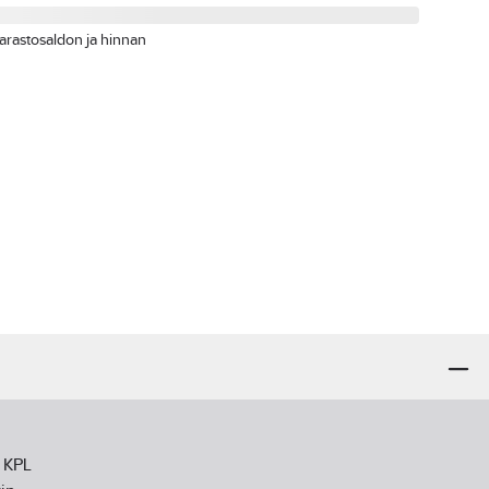
arastosaldon ja hinnan
0 KPL