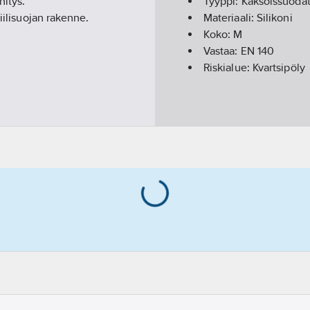
nitys.
Tyyppi:
Kaksoissuodat
iilisuojan rakenne.
Materiaali:
Silikoni
Koko:
M
Vastaa:
EN 140
Riskialue:
Kvartsipöly