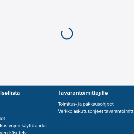
lsellista
Tavarantoimittajille
Toimitus- ja pakkausohjeet
Verkkolaskutusohjeet tavarantoimitta
lot
kkosivujen käyttöehdot
jen käsittely