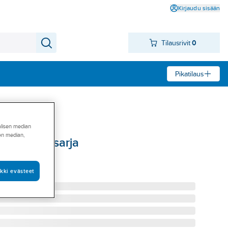
Kirjaudu sisään
Tilausrivit
0
Pikatilaus
alisen median
sen median,
M 6500QL-sarja
 M 3M 6502QL
kki evästeet
00018994