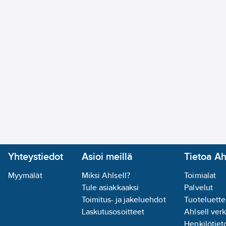
Yhteystiedot
Asioi meillä
Tietoa Ah
Myymälät
Miksi Ahlsell?
Toimialat
Tule asiakkaaksi
Palvelut
Toimitus- ja jakeluehdot
Tuoteluette
Laskutusosoitteet
Ahlsell ver
Henkilötieto