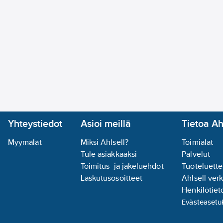
Tuotenumero
485722
Toimittajan tuotenumero:
H03-2810
Materiaaliluokka
K0917A
Yhteystiedot
Asioi meillä
Tietoa Ah
Myymälät
Miksi Ahlsell?
Toimialat
Tule asiakkaaksi
Palvelut
Toimitus- ja jakeluehdot
Tuoteluette
Laskutusosoitteet
Ahlsell ver
Henkilötieto
Evästeasetu