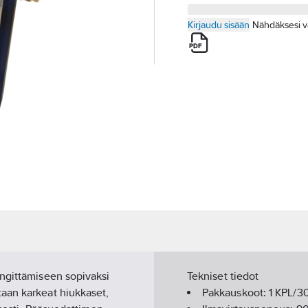
Kirjaudu sisään
Nähdäksesi v
engittämiseen sopivaksi
Tekniset tiedot
aan karkeat hiukkaset,
Pakkauskoot:
1 KPL/3