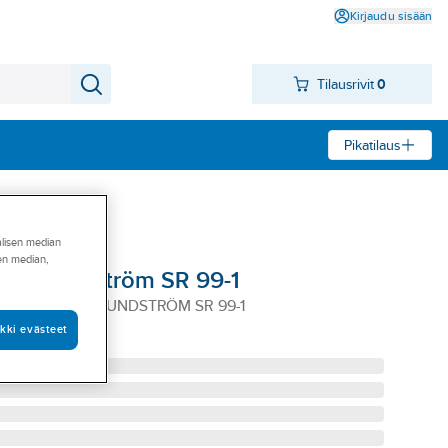
Kirjaudu sisään
Tilausrivit
0
Pikatilaus
alisen median
sen median,
tin Sundström SR 99-1
NG.ILMALLE SUNDSTRÖM SR 99-1
kki evästeet
3-2810