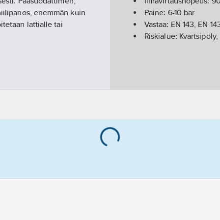
isesti. Pääsuodattimen,
Ilmavirtausnopeus:
9
ihiilipanos, enemmän kuin
Paine:
6-10
bar
etaan lattialle tai
Vastaa:
EN 143, EN 14
Riskialue:
Kvartsipöly,
suodattimeen johtavan