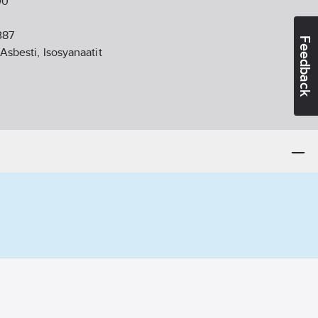
00
387
Feedback
 Asbesti, Isosyanaatit