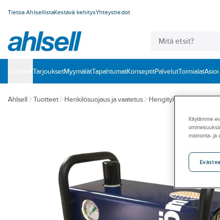
Tietoa Ahlsellista
Kestävä kehitys
Yhteystiedot
Tuotteet
‎Tarjoukset
Myymälät
Tapahtumat
Konseptit
Palvelut
Toimialat
Asioi
Ahlsell
Tuotteet
Henkilösuojaus ja vaatetus
Hengityksensuojaimet
Käytämme eväs
ominaisuuksia
mainonta- ja
Eväste