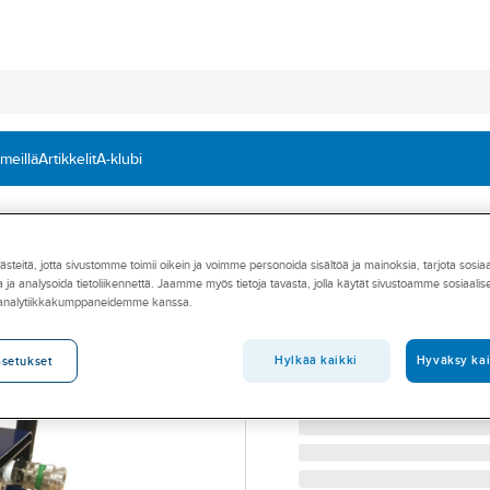
 meillä
Artikkelit
A-klubi
Paineilmalaitteet
teitä, jotta sivustomme toimii oikein ja voimme personoida sisältöä ja mainoksia, tarjota sosia
SUNDSTRÖM
 ja analysoida tietoliikennettä. Jaamme myös tietoja tavasta, jolla käytät sivustoamme sosiaali
Paineilmansuoda
 analytiikkakumppaneidemme kanssa.
PAINEILMASUODATIN HE
Tuotenumero
485722
Hylkää kaikki
Hyväksy kai
asetukset
Toimittajan tuotenumero:
H0