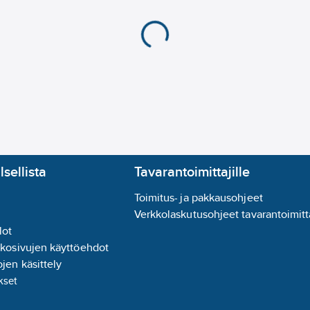
lsellista
Tavarantoimittajille
Toimitus- ja pakkausohjeet
Verkkolaskutusohjeet tavarantoimitta
lot
kkosivujen käyttöehdot
jen käsittely
kset