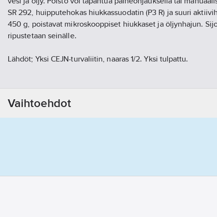
vesi ja öljy. Poisto voi tapahtua paineohjauksella tai manuaal
SR 292, huipputehokas hiukkassuodatin (P3 R) ja suuri aktiiv
450 g, poistavat mikroskooppiset hiukkaset ja öljynhajun. Sijoit
ripustetaan seinälle.
Lähdöt; Yksi CEJN-turvaliitin, naaras 1/2. Yksi tulpattu.
Jotta virtaus on riittävän tehokas, kompressorista paineilma
syöttöletkun sisähalkaisijan on oltava vähintään 11 mm.
Vaihtoehdot
Suodatinsarjan hyväksynnät: EN 143:2000 ja EN 14387:2004.
Tekniset tiedot:
Hiukkasten erotuskyky: enemmän kuin 99,99 %
Kaasujen/höyryjen poisto: 200 g/100-150 g öljyä
Tulopaine: 6–10 bar
Virtaus: 900 l/min - 3 käyttäjää
Tulo: Sisäkierre R 1/2.
Lähtö: Yksi CEJN-turvaliitin, naaras 1/2. Yksi tulpattu