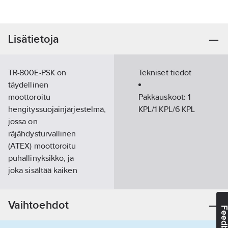
Lisätietoja
TR-800E-PSK on
Tekniset tiedot
täydellinen
moottoroitu
Pakkauskoot:
1
hengityssuojainjärjestelmä,
KPL/1 KPL/6 KPL
jossa on
räjähdysturvallinen
(ATEX) moottoroitu
puhallinyksikkö, ja
joka sisältää kaiken
ruiskumaalaukseen
tarvittavan. TR-800 on
Vaihtoehdot
ATEX-sertifioitu
Feedba
moottoroitu