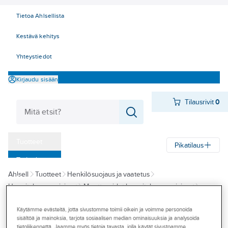
Tietoa Ahlsellista
Kestävä kehitys
Yhteystiedot
Kirjaudu sisään
Tilausrivit
0
Tuotteet
Pikatilaus
‎Tarjoukset
Ahlsell
Tuotteet
Henkilösuojaus ja vaatetus
Myymälät
Hengityksensuojaimet
Moottoroidut hengityksensuojaimet
Tapahtumat
3M - moottoroidut hengityksensuojaimet
Käytämme evästeitä, jotta sivustomme toimii oikein ja voimme personoida
Konseptit
sisältöä ja mainoksia, tarjota sosiaalisen median ominaisuuksia ja analysoida
3M
tietoliikennettä. Jaamme myös tietoja tavasta, jolla käytät sivustoamme