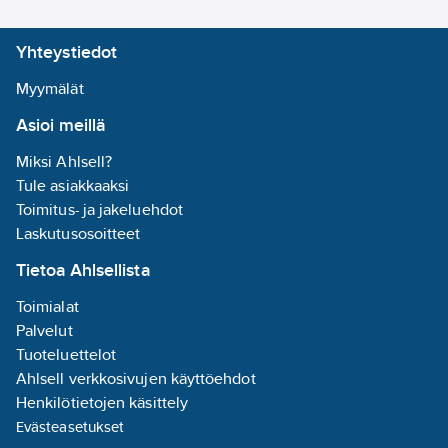
vyö, TR-6300FC-
suodattimen kansi, TR-
Yhteystiedot
971-ilmavirtausilmaisin,
BT-922-hengitysletkun
Myymälät
suojus ja säilytys- ja
Asioi meillä
puhdistussarja TR-653.
Tuotenumero
35687989
Miksi Ahlsell?
Toimittajan
Tule asiakkaaksi
7100233732
tuotenumero:
Toimitus- ja jakeluehdot
EAN
Laskutusosoitteet
04054596830899
koodi:
Tietoa Ahlsellista
Materiaaliluokka
K0944B
Toimialat
Palvelut
Tuoteluettelot
Ahlsell verkkosivujen käyttöehdot
Henkilötietojen käsittely
Evästeasetukset