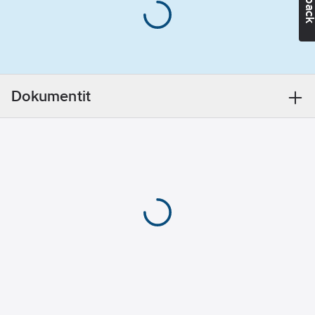
puhallinyksikkö, jota
voidaan käyttää
tietyissä
räjähdysherkissä
ympäristöissä.
Valmispakkauksen
Dokumentit
sisältö: M-207-visiiri,
BT-20L-hengitysletku,
TR-6310E (A2P) -
suodatin, TR-641E
yhden aseman
akkulaturi,
räjähdysturvallinen
(ATEX) moottoroitu TR-
802E-puhallinyksikkö
ja TR-830-akku, akun
kiinnitystyökalu TR-
838, helposti
puhdistettava TR-627-