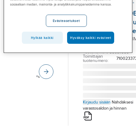
Palvelut
Puhallinsarja 3M™
sosiaalisen median, mainonta- ja analytiikkakumppaneidemme kanssa.
Versaflo™ TR-800
Toimialat
PSK valmispakka
Evästeasetukset
Asioi meillä
ruiskumaalaukse
Artikkelit
Hylkää kaikki
Hyväksy kaikki evästeet
PUHALLINSRJ TR-800 3
TR800EPSK
A-klubi
Tuotenumero
35687989
Toimittajan
71002337
tuotenumero:
Kirjaudu sisään
Nähdäksesi
varastosaldon ja hinnan