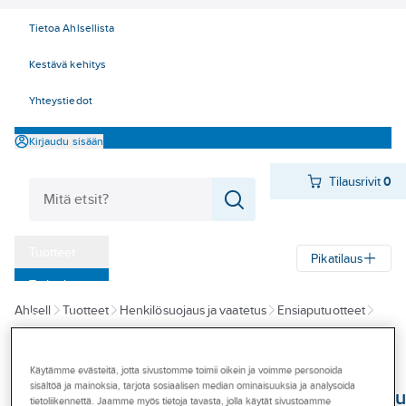
Tietoa Ahlsellista
Kestävä kehitys
Yhteystiedot
Kirjaudu sisään
Tilausrivit
0
Tuotteet
Pikatilaus
‎Tarjoukset
Ahlsell
Tuotteet
Henkilösuojaus ja vaatetus
Ensiaputuotteet
Myymälät
Silmienhuuhtelutuotteet
Tapahtumat
Käytämme evästeitä, jotta sivustomme toimii oikein ja voimme personoida
CEDERROTH
Konseptit
sisältöä ja mainoksia, tarjota sosiaalisen median ominaisuuksia ja analysoida
Silmänhuuhtelupu
tietoliikennettä. Jaamme myös tietoja tavasta, jolla käytät sivustoamme