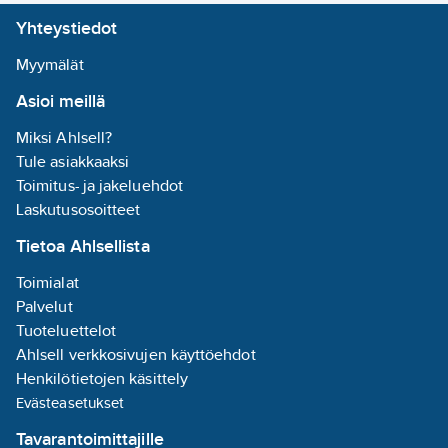
ergonomisesti
Yhteystiedot
muotoiltu
huuhtelukuppi
Myymälät
runsaan huuhtelun.
Asioi meillä
Nopea ja helppo avata
yhdellä
Miksi Ahlsell?
kädenliikkeellä
Tule asiakkaaksi
telineestään; kierrä
Toimitus- ja jakeluehdot
(oikeaan tai
Laskutusosoitteet
vasempaan) jotta pullo
Tietoa Ahlsellista
avautuu - ja voit
aloittaa huuhtelun
Toimialat
välittömästi. Huolehdi
Palvelut
myös jatkohuuhtelusta
Tuoteluettelot
joko lisäpulloilla tai
Ahlsell verkkosivujen käyttöehdot
kiinteällä suihkulla.
Henkilötietojen käsittely
Sisältö: 2 x 500 ml,
Evästeasetukset
steriili,
Tavarantoimittajille
boraattipuskuroitu,