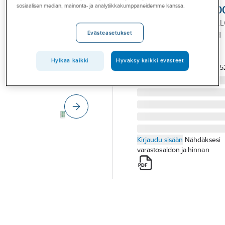
Palvelut
sosiaalisen median, mainonta- ja analytiikkakumppaneidemme kanssa.
Cederroth 72520
SILMÄNHUUHTELUPUL
Toimialat
Evästeasetukset
2X500 ML CEDERROTH
Asioi meillä
725200
Tuotenumero
314320
Artikkelit
Hylkää kaikki
Hyväksy kaikki evästeet
Toimittajan
725
tuotenumero:
A-klubi
Kirjaudu sisään
Nähdäksesi
varastosaldon ja hinnan