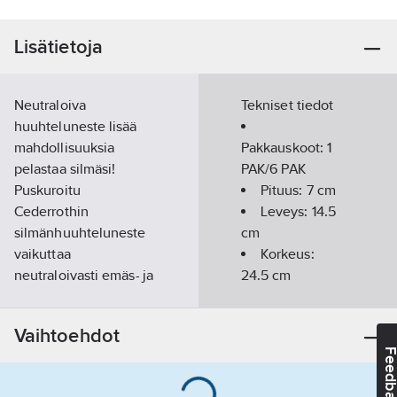
Lisätietoja
Neutraloiva
Tekniset tiedot
huuhteluneste lisää
mahdollisuuksia
Pakkauskoot:
1
pelastaa silmäsi!
PAK/6 PAK
Puskuroitu
Pituus:
7
cm
Cederrothin
Leveys:
14.5
silmänhuuhteluneste
cm
vaikuttaa
Korkeus:
neutraloivasti emäs- ja
24.5
cm
happoroiskeisiin, joten
Tilavuus:
sillä saadaan
500
ml
Vaihtoehdot
nopeampi ja
Lisätiedot:
Feedba
tehokkaampi vaikutus
Volume: 2 x
kuin
500 ml