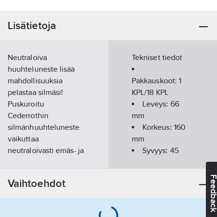
Lisätietoja
Neutraloiva
Tekniset tiedot
huuhteluneste lisää
mahdollisuuksia
Pakkauskoot:
1
pelastaa silmäsi!
KPL/18 KPL
Puskuroitu
Leveys:
66
Cederrothin
mm
silmänhuuhteluneste
Korkeus:
160
vaikuttaa
mm
neutraloivasti emäs- ja
Syvyys:
45
happoroiskeisiin, joten
mm
sillä saadaan
Tilavuus:
Feedba
Vaihtoehdot
nopeampi ja
235
ml
tehokkaampi vaikutus
kuin tavallisella