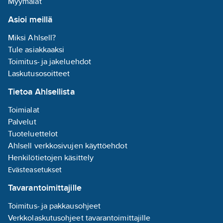
Myymälät
ergonomisesti
Asioi meillä
muotoiltu
huuhtelukuppi
Miksi Ahlsell?
runsaan huuhtelun.
Tule asiakkaaksi
Cederrothin
Toimitus- ja jakeluehdot
silmänhuuhtelupullo
Laskutusosoitteet
235 ml taskukoossa
on helppo pitää
Tietoa Ahlsellista
mukana taskussa tai
Toimialat
vyökotelossa. On
Palvelut
huolehdittava myös
Tuoteluettelot
jatkohuuhtelusta joko
Ahlsell verkkosivujen käyttöehdot
lisäpulloilla tai
Henkilötietojen käsittely
kiinteällä suihkulla.
Evästeasetukset
Avataan yhdellä
kädenliikkeellä; kierrä
Tavarantoimittajille
ja pullo avautuu.
Toimitus- ja pakkausohjeet
Sisältö: 235 ml, steriili,
Verkkolaskutusohjeet tavarantoimittajille
neutraloiva,