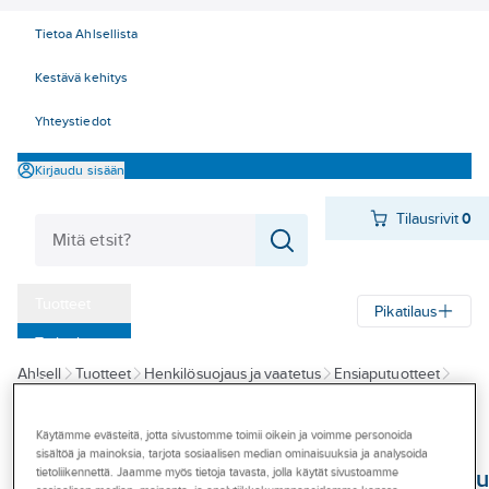
Tietoa Ahlsellista
Kestävä kehitys
Yhteystiedot
Kirjaudu sisään
Tilausrivit
0
Tuotteet
Pikatilaus
‎Tarjoukset
Ahlsell
Tuotteet
Henkilösuojaus ja vaatetus
Ensiaputuotteet
Myymälät
Silmienhuuhtelutuotteet
Tapahtumat
Käytämme evästeitä, jotta sivustomme toimii oikein ja voimme personoida
CEDERROTH
sisältöä ja mainoksia, tarjota sosiaalisen median ominaisuuksia ja analysoida
Konseptit
Silmänhuuhtelupu
tietoliikennettä. Jaamme myös tietoja tavasta, jolla käytät sivustoamme