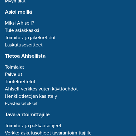
Myymälät
7200
tuotenumero:
Asioi meillä
EAN
7310617200018
koodi:
Miksi Ahlsell?
Materiaaliluokka
K0988B
Tule asiakkaaksi
Toimitus- ja jakeluehdot
Laskutusosoitteet
Tietoa Ahlsellista
Toimialat
Palvelut
Tuoteluettelot
Ahlsell verkkosivujen käyttöehdot
Henkilötietojen käsittely
Evästeasetukset
Tavarantoimittajille
Toimitus- ja pakkausohjeet
Verkkolaskutusohjeet tavarantoimittajille