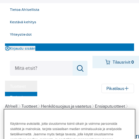
Tietoa Ahlsellista
Kestävä kehitys
Yhteystiedot
Kirjaudu sisään
Tilausrivit
0
Tuotteet
Pikatilaus
‎Tarjoukset
Ahlsell
Tuotteet
Henkilösuojaus ja vaatetus
Ensiaputuotteet
Myymälät
Silmienhuuhtelutuotteet
Tapahtumat
Käytämme evästeitä, jotta sivustomme toimii oikein ja voimme personoida
CEDERROTH
sisältöä ja mainoksia, tarjota sosiaalisen median ominaisuuksia ja analysoida
Konseptit
Seinäteline Ceder
tietoliikennettä. Jaamme myös tietoja tavasta, jolla käytät sivustoamme