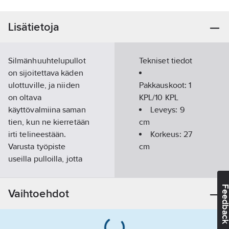
Lisätietoja
Silmänhuuhtelupullot
Tekniset tiedot
on sijoitettava käden
ulottuville, ja niiden
Pakkauskoot:
1
on oltava
KPL/10 KPL
käyttövalmiina saman
Leveys:
9
tien, kun ne kierretään
cm
irti telineestään.
Korkeus:
27
Varusta työpiste
cm
useilla pulloilla, jotta
voit jatkaa huuhtelua
vähintään 15
Feedba
Vaihtoehdot
minuuttia.
Kestävä ja
käytännöllinen