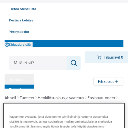
Tietoa Ahlsellista
Kestävä kehitys
Yhteystiedot
Kirjaudu sisään
Tilausrivit
0
Tuotteet
Pikatilaus
‎Tarjoukset
Ahlsell
Tuotteet
Henkilösuojaus ja vaatetus
Ensiaputuotteet
Myymälät
Ensiaputarvikkeet
Tapahtumat
Käytämme evästeitä, jotta sivustomme toimii oikein ja voimme personoida
CEDERROTH
Konseptit
sisältöä ja mainoksia, tarjota sosiaalisen median ominaisuuksia ja analysoida
Ensiapuside
tietoliikennettä. Jaamme myös tietoja tavasta, jolla käytät sivustoamme