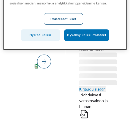
Palvelut
sosiaalisen median, mainonta- ja analytiikkakumppaneidemme kanssa.
Cederroth 4-
in-1 1911
Toimialat
Evästeasetukset
ENSIAPUSIDE
Asioi meillä
PIENI 4-IN-1
Artikkelit
CEDERROTH 1911
Hylkää kaikki
Hyväksy kaikki evästeet
Tuotenumero
125961
A-klubi
Toimittajan
1911
tuotenumero:
Kirjaudu sisään
Nähdäksesi
varastosaldon ja
hinnan