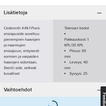
Lisätietoja
Cederroth 4-IN-1 Pieni
Tekniset tiedot
ensiapuside soveltuu
pienempien haavojen
Pakkauskoot:
1
ja naarmujen
KPL/30 KPL
ensiapuun, erityisesti
Pituus:
65
sormien ja varpaiden
mm
haavojen sidontaan.
Leveys:
40
Steriili side, selkeät
mm
kuvalliset
Syvyys:
25
käyttöohjeet. Sisältö: 1
mm
haavaside (8 x 12 cm)
Vaihtoehdot
ja joustoside (6 cm x 3
Feedba
m).
Tuotenumero
125961