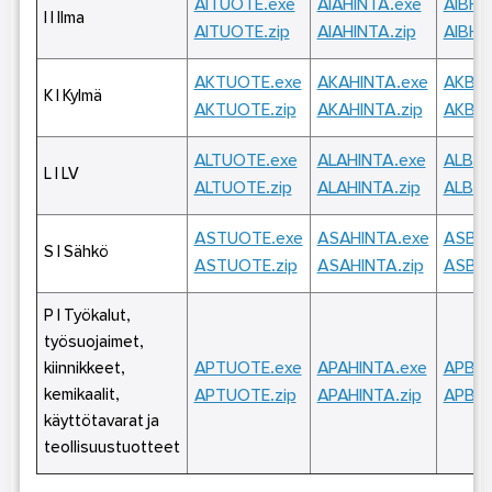
AITUOTE.exe
AIAHINTA.exe
AIBHI
I | Ilma
AITUOTE.zip
AIAHINTA.zip
AIBHI
AKTUOTE.exe
AKAHINTA.exe
AKBHI
K | Kylmä
AKTUOTE.zip
AKAHINTA.zip
AKBHI
ALTUOTE.exe
ALAHINTA.exe
ALBHI
L | LV
ALTUOTE.zip
ALAHINTA.zip
ALBHI
ASTUOTE.exe
ASAHINTA.exe
ASBHI
S | Sähkö
ASTUOTE.zip
ASAHINTA.zip
ASBHI
P | Työkalut,
työsuojaimet,
APTUOTE.exe
APAHINTA.exe
APBHI
kiinnikkeet,
kemikaalit,
APTUOTE.zip
APAHINTA.zip
APBHI
käyttötavarat ja
teollisuustuotteet