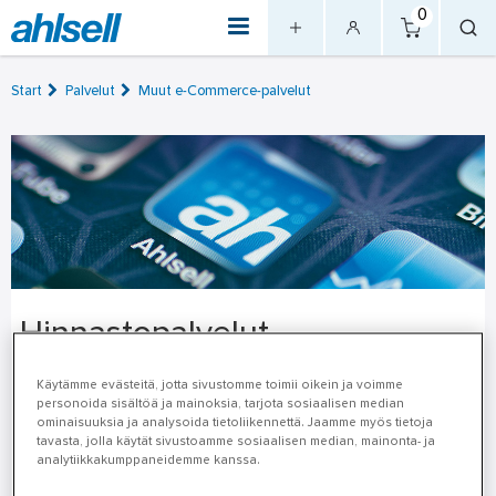
0
Start
Palvelut
Muut e-Commerce-palvelut
Hinnastopalvelut
Täältä voit ladata kuluvan kuukauden voimassa olevat
Käytämme evästeitä, jotta sivustomme toimii oikein ja voimme
personoida sisältöä ja mainoksia, tarjota sosiaalisen median
OVT- ja Excel listahinnastot.
ominaisuuksia ja analysoida tietoliikennettä. Jaamme myös tietoja
tavasta, jolla käytät sivustoamme sosiaalisen median, mainonta- ja
Ota yhteyttä
analytiikkakumppaneidemme kanssa.