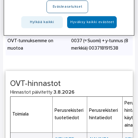
Hinnastopalvelu
masterdata@ahlsell.fi
Evästeasetukset
OVT-tilaukset ja tekniset
Hylkää kaikki
Hyväksy kaikki evästeet
e-Commerce@ahlsell.fi
ongelmat
OVT-tunnuksemme on
0037 (= Suomi) + y-tunnus (8
muotoa
merkkiä) 003718191538
OVT-hinnastot
Hinnastot päivitetty
3.8.2026
Perusr
Perusrekisteri
Perusrekisteri
hintat
Toimiala
tuotetiedot
hintatiedot
käyttö
aina 1