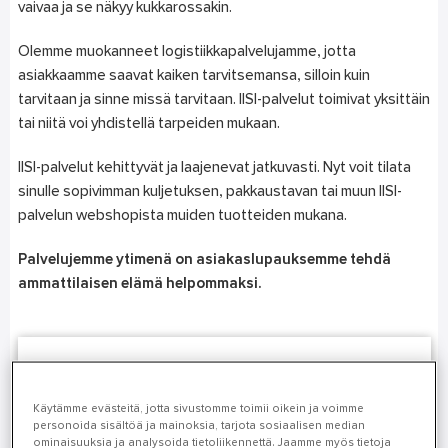
vaivaa ja se näkyy kukkarossakin.
Olemme muokanneet logistiikkapalvelujamme, jotta
asiakkaamme saavat kaiken tarvitsemansa, silloin kuin
tarvitaan ja sinne missä tarvitaan. IISI-palvelut toimivat yksittäin
tai niitä voi yhdistellä tarpeiden mukaan.
IISI-palvelut kehittyvät ja laajenevat jatkuvasti. Nyt voit tilata
sinulle sopivimman kuljetuksen, pakkaustavan tai muun IISI-
palvelun webshopista muiden tuotteiden mukana.
Palvelujemme ytimenä on asiakaslupauksemme tehdä
ammattilaisen elämä helpommaksi.
Käytämme evästeitä, jotta sivustomme toimii oikein ja voimme
personoida sisältöä ja mainoksia, tarjota sosiaalisen median
ominaisuuksia ja analysoida tietoliikennettä. Jaamme myös tietoja