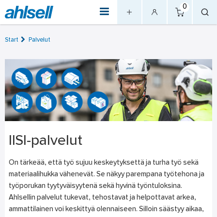
0
Start
Palvelut
IISI-palvelut
On tärkeää, että työ sujuu keskeytyksettä ja turha työ sekä
materiaalihukka vähenevät. Se näkyy parempana työtehona ja
työporukan tyytyväisyytenä sekä hyvinä työntuloksina.
Ahlsellin palvelut tukevat, tehostavat ja helpottavat arkea,
ammattilainen voi keskittyä olennaiseen. Silloin säästyy aikaa,