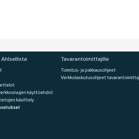
 Ahlsellista
Tavarantoimittajille
t
Toimitus- ja pakkausohjeet
Verkkolaskutusohjeet tavarantoimittaj
ettelot
 verkkosivujen käyttöehdot
ietojen käsittely
asetukset