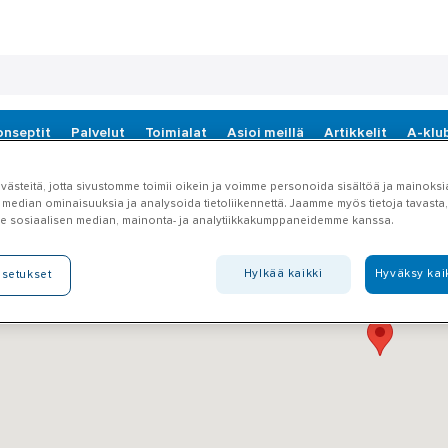
onseptit
Palvelut
Toimialat
Asioi meillä
Artikkelit
A-klu
ästeitä, jotta sivustomme toimii oikein ja voimme personoida sisältöä ja mainoksia
 median ominaisuuksia ja analysoida tietoliikennettä. Jaamme myös tietoja tavasta, 
e sosiaalisen median, mainonta- ja analytiikkakumppaneidemme kanssa.
Hylkää kaikki
Hyväksy kai
asetukset