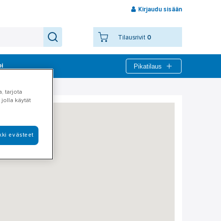
Kirjaudu sisään
Tilausrivit
0
Pikatilaus
bi
, tarjota
jolla käytät
kki evästeet