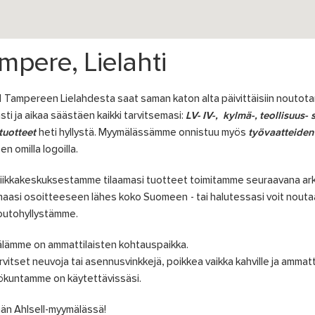
mpere, Lielahti
l Tampereen Lielahdesta saat saman katon alta päivittäisiin noutotar
ti ja aikaa säästäen kaikki tarvitsemasi:
LV- IV-, kylmä-, teollisuus- 
tuotteet
heti hyllystä. Myymälässämme onnistuu myös
työvaatteiden 
sen omilla logoilla.
iikkakeskuksestamme tilaamasi tuotteet toimitamme seuraavana ark
aasi osoitteeseen lähes koko Suomeen - tai halutessasi voit nouta
outohyllystämme.
lämme on ammattilaisten kohtauspaikka.
rvitset neuvoja tai asennusvinkkejä, poikkea vaikka kahville ja ammat
ökuntamme on käytettävissäsi.
än Ahlsell-myymälässä!