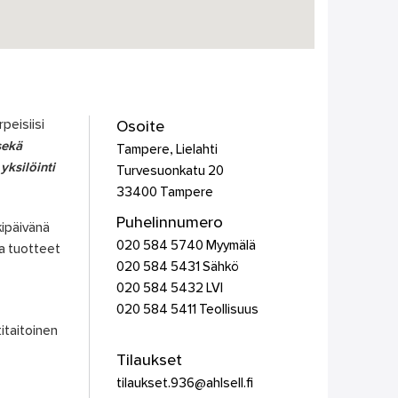
peisiisi
Osoite
sekä
Tampere, Lielahti
yksilöinti
Turvesuonkatu 20
33400
Tampere
Puhelinnumero
ipäivänä
020 584 5740 Myymälä
a tuotteet
020 584 5431 Sähkö
020 584 5432 LVI
020 584 5411 Teollisuus
titaitoinen
Tilaukset
tilaukset.936@ahlsell.fi