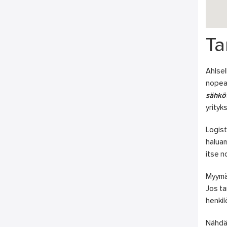
Ta
Ahlsel
nopeas
sähkö
yrityk
Logist
haluam
itse n
Myymä
Jos ta
henkil
Nähdä