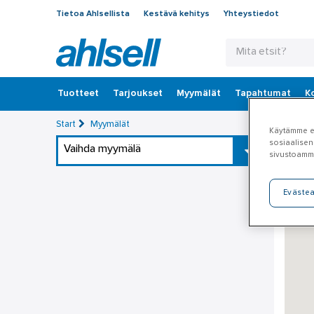
Tietoa Ahlsellista
Kestävä kehitys
Yhteystiedot
Tuotteet
‎Tarjoukset
Myymälät
Tapahtumat
K
Start
Myymälät
Käytämme ev
sosiaalisen
Vaihda myymälä
sivustoamm
Eväste