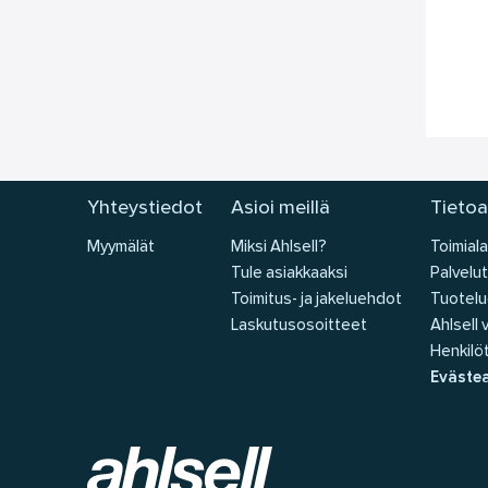
Yhteystiedot
Asioi meillä
Tietoa
Myymälät
Miksi Ahlsell?
Toimiala
Tule asiakkaaksi
Palvelut
Toimitus- ja jakeluehdot
Tuotelu
Laskutusosoitteet
Ahlsell
Henkilöt
Eväste