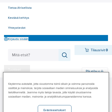
Tietoa Ahlsellista
Kestävä kehitys
Yhteystiedot
Kirjaudu sisään
Tilausrivit
0
Tuotteet
Pikatilaus
‎Tarjoukset
Käytämme evästeitä, jotta sivustomme toimii oikein ja voimme personoida
Ahlsell
Tuotteet
Sähkö
Valaistus 40-49/87
48 Purkauslamput
Myymälät
sisältöä ja mainoksia, tarjota sosiaalisen median ominaisuuksia ja analysoida
Suurpainenatriumlamput
Ellipsoidin muotoiset
tietoliikennettä. Jaamme myös tietoja tavasta, jolla käytät sivustoamme
Tapahtumat
sosiaalisen median, mainonta- ja analytiikkakumppaneidemme kanssa.
Ellipsoidin muotoiset
Konseptit
Evästeasetukset