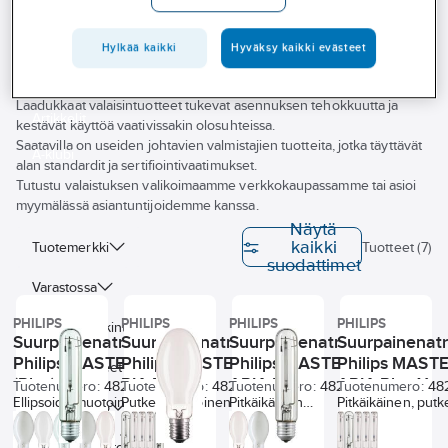
Palvelut
Toimialat
Hylkää kaikki
Hyväksy kaikki evästeet
Ahlsellin valaisimet on suunniteltu ammattilaisten tarpeisiin, joissa
Asioi meillä
vaaditaan suorituskykyä ja varmuutta.
Laadukkaat valaisintuotteet tukevat asennuksen tehokkuutta ja
Artikkelit
kestävät käyttöä vaativissakin olosuhteissa.
Saatavilla on useiden johtavien valmistajien tuotteita, jotka täyttävät
A-klubi
alan standardit ja sertifiointivaatimukset.
Tutustu valaistuksen valikoimaamme verkkokaupassamme tai asioi
myymälässä asiantuntijoidemme kanssa.
Näytä
kaikki
Tuotemerkki
Tuotteet (7)
suodattimet
Varastossa
PHILIPS
PHILIPS
PHILIPS
PHILIPS
Energiamerkintä
Suurpainenatriumlamppu
Suurpainenatriumlamppu
Suurpainenatriumlamppu
Suurpainenat
Philips MASTER SON PIA
Philips MASTER SON-T
Philips MASTER SON
Philips MAST
Uudet tuotteet
(Plus)
PIA Plus
APIA Plus
APIA Plus Xtr
Tuotenumero:
4820042
Tuotenumero:
4825502
Tuotenumero:
4820037
Tuotenumero:
48
Ellipsoidinmuotoinen
Putkenmuotoinen
Pitkäikäinen
Pitkäikäinen, put
Lampputeho
suurpainenatriumlamppu
suurpainenatriumlamppu.
suurpainenatriumlamppu.
suurpainenatrium
+
+
5
2
PLUS = suurempi valontuotto ja
Lampun muoto