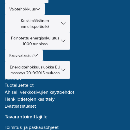
Myymälät
Valotehokkuus
Asioi meillä
Keskimääräinen
nimellispolttoikä
Miksi Ahlsell?
Tule asiakkaaksi
Painotettu energiankulutus
Toimitus- ja jakeluehdot
1000 tunnissa
Laskutusosoitteet
Kasvivalaistus
Tietoa Ahlsellista
Energiatehokkuusluokka EU
Toimialat
määräys 2019/2015 mukaan
Palvelut
Tuoteluettelot
Ahlsell verkkosivujen käyttöehdot
Henkilötietojen käsittely
Evästeasetukset
Tavarantoimittajille
Toimitus- ja pakkausohjeet