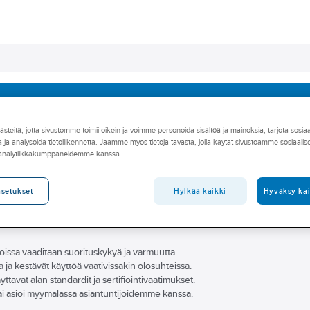
imialat
Asioi meillä
Artikkelit
A-klubi
teitä, jotta sivustomme toimii oikein ja voimme personoida sisältöä ja mainoksia, tarjota sosia
lamput
Monimetallilamput
Kierrekantaiset
Putken muotoiset
 ja analysoida tietoliikennettä. Jaamme myös tietoja tavasta, jolla käytät sivustoamme sosiaali
 analytiikkakumppaneidemme kanssa.
Hylkää kaikki
Hyväksy kai
asetukset
 joissa vaaditaan suorituskykyä ja varmuutta.
ja kestävät käyttöä vaativissakin olosuhteissa.
yttävät alan standardit ja sertifiointivaatimukset.
 asioi myymälässä asiantuntijoidemme kanssa.