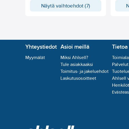
Soveltuu suoraan
Vaakap
Näytä vaihtoehdot (7)
N
suurpainenatriumlampun
Sovelt
liitäntälaitteelle.
virta-ar
Polttoasento vapaa.
Yhteystiedot
Asioi meillä
Tietoa 
Myymälät
Miksi Ahlsell?
Toimiala
Tule asiakkaaksi
Palvelut
Toimitus- ja jakeluehdot
Tuotelue
Laskutusosoitteet
Ahlsell 
Henkilöt
Evästeas