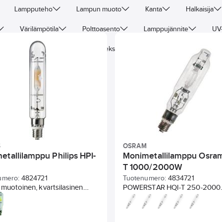
Lampputeho
Lampun muoto
Kanta
Halkaisija
Värilämpötila
Polttoasento
Lamppujännite
UV
en
Väri
Värintoistoindeksi
Valotehokkuus
Suljettuihin valaisimiin
S
OSRAM
etallilamppu Philips HPI-
Monimetallilamppu Osram
T 1000/2000W
umero:
4824721
Tuotenumero:
4834721
muotoinen, kvartsilasinen
POWERSTAR HQI-T 250-2000
allilamppu kirkkaalla
WPutkenmuotoiset, yksikantai
ulla. Käyttö ainoastaan
monimetallilamput.
ssa valaisimessa.