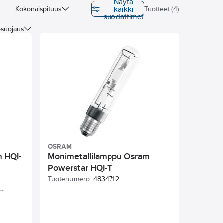
Näytä
kaikki
Kokonaispituus
Tuotteet (4)
suodattimet
-suojaus
OSRAM
 HQI-
Monimetallilamppu Osram
Powerstar HQI-T
Tuotenumero:
4834712
set