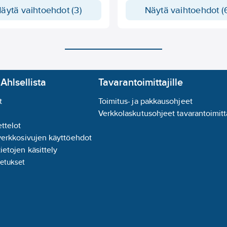
olttoon.
äytä vaihtoehdot (3)
Näytä vaihtoehdot (
uu elohopealampun kuristimen
volle. Vaatii erillisen sytyttimen.
Ahlsellista
Tavarantoimittajille
t
Toimitus- ja pakkausohjeet
Verkkolaskutusohjeet tavarantoimitta
ttelot
verkkosivujen käyttöehdot
ietojen käsittely
etukset