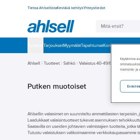
Tietoa Ahlsellista
Kestävä kehitys
Yhteystiedot
Tuotteet
‎Tarjoukset
Myymälät
Tapahtumat
Konseptit
Palvelut
To
Käytämme eväs
Ahlsell
Tuotteet
Sähkö
Valaistus 40-49/87
48 Purkaus
ominaisuuksia
mainonta- ja
Putken muotoiset
Eväste
Ahlsellin valaisimet on suunniteltu ammattilaisten tarpeisiin,
Laadukkaat valaisintuotteet tukevat asennuksen tehokkuutta 
Saatavilla on useiden johtavien valmistajien tuotteita, jotka tä
Tutustu valaistuksen valikoimaamme verkkokaupassamme tai