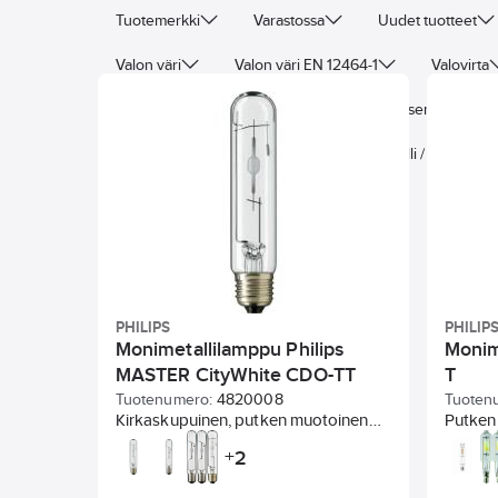
Tuotemerkki
Varastossa
Uudet tuotteet
Valon väri
Valon väri EN 12464-1
Valovirta
Vaatii ulkoisen sytyttimen
Vaatii ulkoisen kuristim
Keskimääräinen nimellispolttoikä
Malli / Tyyppi
PHILIPS
PHILIP
Monimetallilamppu Philips
Monim
MASTER CityWhite CDO-TT
T
Plus
Tuotenumero:
4820008
Tuoten
Kirkaskupuinen, putken muotoinen
Putken 
keraaminen monimetallilamppu
monimet
2
+
suljettuun valaisimeen.
ulkokuv
Korkealaatuinen valkoinen valo.
suljetu