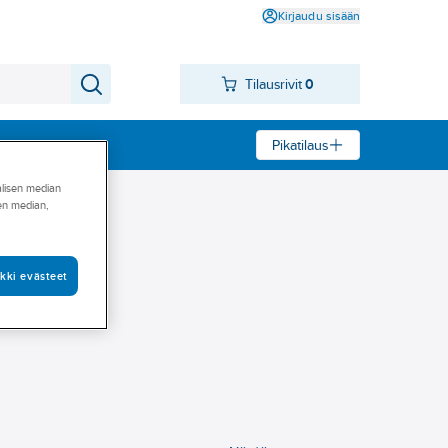
Kirjaudu sisään
Tilausrivit
0
Pikatilaus
alisen median
sen median,
kki evästeet