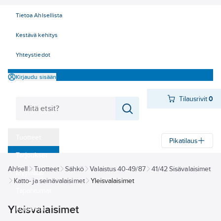
Tietoa Ahlsellista
Kestävä kehitys
Yhteystiedot
Kirjaudu sisään
Tilausrivit
0
Tuotteet
Pikatilaus
‎Tarjoukset
Ahlsell
Tuotteet
Sähkö
Valaistus 40-49/87
41/42 Sisävalaisimet
Myymälät
Katto- ja seinävalaisimet
Yleisvalaisimet
Tapahtumat
Yleisvalaisimet
Konseptit