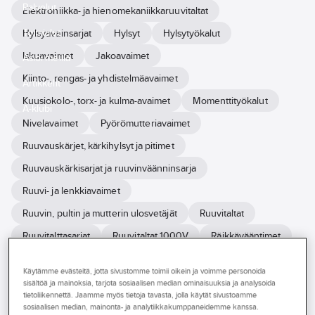
Palvelut
Elektroniikka- ja hienomekaniikkaruuvitaltat
Toimialat
Hylsyavainsarjat
Hylsyt
Hylsytyökalut
Iskuavaimet
Jakoavaimet
Asioi meillä
Kiinto-, rengas- ja yhdistelmäavaimet
Artikkelit
Kuusiokolo-, torx- ja kulma-avaimet
Momenttityökalut
A-klubi
Nivelavaimet
Pyörömutteriavaimet
Ruuvauskärjet, kärkihylsyt ja pitimet
Ruuvauskärkisarjat ja ruuvinväänninsarja
Ruuvi- ja lenkkiavaimet
Ruuvin, pultin ja mutterin ulosvetäjät
Ruuvitaltat
Ruuvitalttasarjat
Ruuvitaltat 1000V
Räikkävääntimet
Voimahylsyt
Laitekaappiavaimet
Muut vääntötyökaut
Käytämme evästeitä, jotta sivustomme toimii oikein ja voimme personoida
sisältöä ja mainoksia, tarjota sosiaalisen median ominaisuuksia ja analysoida
tietoliikennettä. Jaamme myös tietoja tavasta, jolla käytät sivustoamme
Ahlsell tarjoaa laajan valikoiman käsityökaluja, jotka on suunniteltu
sosiaalisen median, mainonta- ja analytiikkakumppaneidemme kanssa.
täyttämään ammattilaisten korkeat vaatimukset. Työkalut tukevat