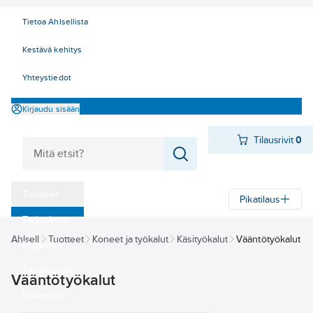
Tietoa Ahlsellista
Kestävä kehitys
Yhteystiedot
Kirjaudu sisään
Tilausrivit
0
Tuotteet
Pikatilaus
‎Tarjoukset
Ahlsell
Tuotteet
Koneet ja työkalut
Käsityökalut
Vääntötyökalut
Myymälät
Tapahtumat
Vääntötyökalut
Konseptit