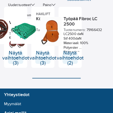
Uudet tuotteet
Paino
HAKLIFT
Maksimityökuorma
Köysiverkko Haklift
Työpää Fibroc LC
Vetoraksi Fibroc
2500
Pituus
Tuotenumero:
87288257
Tuotenumero:
79166432
Tuotenumero:
79166422
LC2500 daN
Kevyt, mutta vahva raksi
Stf 400daN
koneiden ja laitteiden
Materiaali: 100%
vetoon. Vetolujuudet 5 -
Polyester
70 t. Vakiopituus 6 m,
Näytä
Näytä
Näytä
Päätteenä:
saatavana myös muun
Pyörökolmiopääte
vaihtoehdot
vaihtoehdot
vaihtoehdot
mittaisina ja erilaisilla
(3)
(3)
(2)
(koukku, sakkeli ym.)
päätteillä.
Silmukkapääte vakiona.
Yhteystiedot
Myymälät
Asioi meillä