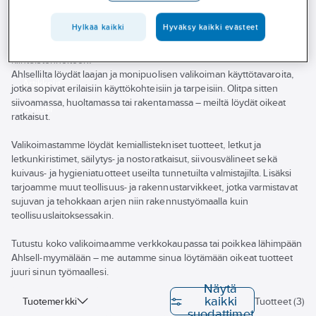
Palvelut
Hylkää kaikki
Hyväksy kaikki evästeet
Toimialat
Tarvitsetko laadukkaita käyttötavaroita työmaallesi tai
Asioi meillä
kiinteistönhoitoon?
Ahlsellilta löydät laajan ja monipuolisen valikoiman käyttötavaroita,
Artikkelit
jotka sopivat erilaisiin käyttökohteisiin ja tarpeisiin. Olitpa sitten
siivoamassa, huoltamassa tai rakentamassa – meiltä löydät oikeat
A-klubi
ratkaisut.
Valikoimastamme löydät kemiallistekniset tuotteet, letkut ja
letkunkiristimet, säilytys- ja nostoratkaisut, siivousvälineet sekä
kuivaus- ja hygieniatuotteet useilta tunnetuilta valmistajilta. Lisäksi
tarjoamme muut teollisuus- ja rakennustarvikkeet, jotka varmistavat
sujuvan ja tehokkaan arjen niin rakennustyömaalla kuin
teollisuuslaitoksessakin.
Tutustu koko valikoimaamme verkkokaupassa tai poikkea lähimpään
Ahlsell-myymälään – me autamme sinua löytämään oikeat tuotteet
juuri sinun työmaallesi.
Näytä
kaikki
Tuotemerkki
Tuotteet (3)
suodattimet