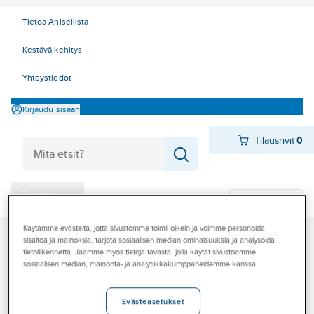
Tietoa Ahlsellista
Kestävä kehitys
Yhteystiedot
Kirjaudu sisään
Tilausrivit
0
Tuotteet
Pikatilaus
‎Tarjoukset
Käytämme evästeitä, jotta sivustomme toimii oikein ja voimme personoida
Ahlsell
Tuotteet
Käyttötavarat
Säilytys, nostaminen ja käsittely
sisältöä ja mainoksia, tarjota sosiaalisen median ominaisuuksia ja analysoida
Myymälät
tietoliikennettä. Jaamme myös tietoja tavasta, jolla käytät sivustoamme
Pehmeät nostimet ja sitojat
Muut pehmeät nostimet ja sitojat
sosiaalisen median, mainonta- ja analytiikkakumppaneidemme kanssa.
Tapahtumat
Muut pehmeät nostimet ja sitojat
Konseptit
Evästeasetukset