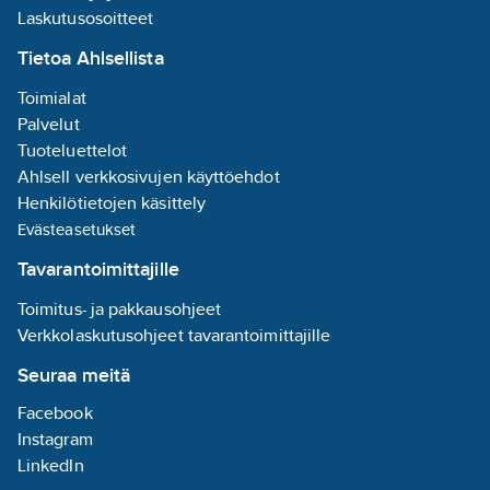
407 X1XXXX.
Laskutusosoitteet
Tietoa Ahlsellista
Toimialat
Palvelut
Tuoteluettelot
Ahlsell verkkosivujen käyttöehdot
Henkilötietojen käsittely
Evästeasetukset
Tavarantoimittajille
Toimitus- ja pakkausohjeet
Verkkolaskutusohjeet tavarantoimittajille
Seuraa meitä
Facebook
Instagram
LinkedIn