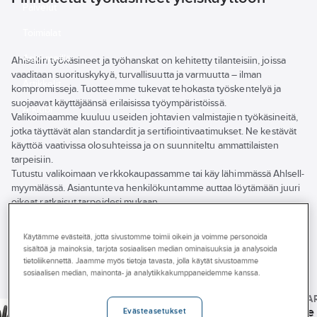
Palvelut
Toimialat
Asioi meillä
Ahlsellin työkäsineet ja työhanskat on kehitetty tilanteisiin, joissa
vaaditaan suorituskykyä, turvallisuutta ja varmuutta – ilman
Artikkelit
kompromisseja. Tuotteemme tukevat tehokasta työskentelyä ja
suojaavat käyttäjäänsä erilaisissa työympäristöissä.
A-klubi
Valikoimaamme kuuluu useiden johtavien valmistajien työkäsineitä,
jotka täyttävät alan standardit ja sertifiointivaatimukset. Ne kestävät
käyttöä vaativissa olosuhteissa ja on suunniteltu ammattilaisten
tarpeisiin.
Tutustu valikoimaan verkkokaupassamme tai käy lähimmässä Ahlsell-
myymälässä. Asiantunteva henkilökuntamme auttaa löytämään juuri
oikeat ratkaisut tarpeidesi mukaan.
Näytä
kaikki
Tuotemerkki
Tuotteet (69)
Käytämme evästeitä, jotta sivustomme toimii oikein ja voimme personoida
suodattimet
sisältöä ja mainoksia, tarjota sosiaalisen median ominaisuuksia ja analysoida
Varastossa
tietoliikennettä. Jaamme myös tietoja tavasta, jolla käytät sivustoamme
sosiaalisen median, mainonta- ja analytiikkakumppaneidemme kanssa.
ACTIVEWEAR
Uudet tuotteet
ACTIVEWEAR
Työkäsine
ACTIVEWEA
ACTIVEWEAR
Työkäsine
Työkäsine
Työkäsine
Activewear 1600
Evästeasetukset
Käsinetyyppi