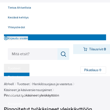
Tietoa Ahlsellista
Kestävä kehitys
Yhteystiedot
Kirjaudu sisään
Tilausrivit
0
Tuotteet
Pikatilaus
‎Tarjoukset
Ahlsell
Tuotteet
Henkilösuojaus ja vaatetus
Myymälät
Käsineet ja käsivarsiensuojaimet
Tapahtumat
Pinnoitetut työkäsineet yleiskäyttöön
Konseptit
Pinnoitetut työkäsineet yleiskäyttöön