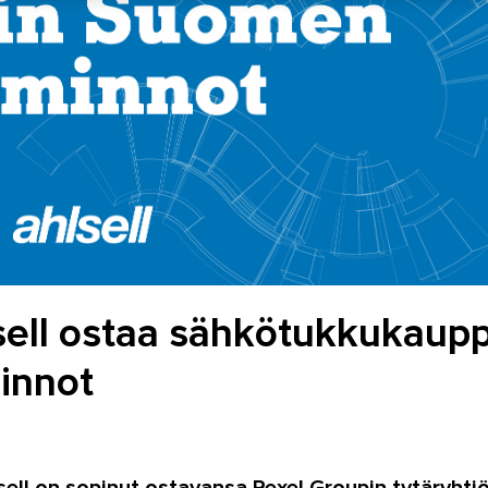
lsell ostaa sähkötukkukaup
innot