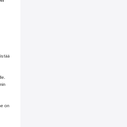
ön
listää
le.
min
me on