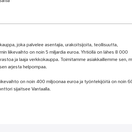
Baltia
uppa, joka palvelee asentajia, urakoitsijoita, teollisuutta,
rnin liikevaihto on noin 5 miljardia euroa. Yhtiöllä on lähes 8 000
varastoa ja laaja verkkokauppa. Toimitamme asiakkaillemme sen, m
isen arjesta helpompaa.
iikevaihto on noin 400 miljoonaa euroa ja työntekijöitä on noin 6
nttori sijaitsee Vantaalla.