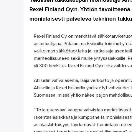
Teknisen tukkukaupan moniosaaja Ahlse
Rexel Finland Oy:n. Yhtiön tavoitteena
monialaisesti palveleva tekninen tukk
Rexel Finland Oy on merkittävä sähkötarviketuo
asiantuntijana. Pitkään markkinoilla toiminut yhti
valikoiman sähkötuotteita ja -ratkaisuja asentajil
meriteollisuuteen sekä muille yritysasiakkaille. R
yli 300 henkilöä. Rexel Finland Oy:n liikevaihto 
Ahlsellin vahva asema, laaja verkosto ja operatii
Ahlsellin ja Rexel Finlandin yhdistetyt vahvuude
Suomessa, missä yhtiö näkee paljon mahdollisuu
“Toteutuessaan kauppa vahvistaa merkittäväs
rakentaa asiakkaita ja kumppaneita monialaisest
asiakaslähtöisyys täydentävät toimintaamme e