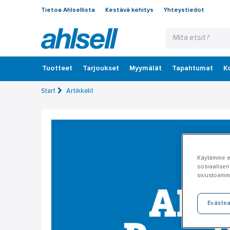
Tietoa Ahlsellista
Kestävä kehitys
Yhteystiedot
Tuotteet
‎Tarjoukset
Myymälät
Tapahtumat
K
Start
Artikkelit
Käytämme ev
sosiaalisen
sivustoamm
Eväste