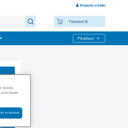
Kirjaudu sisään
Tilausrivit
0
Pikatilaus
bi
, tarjota
jolla käytät
kki evästeet