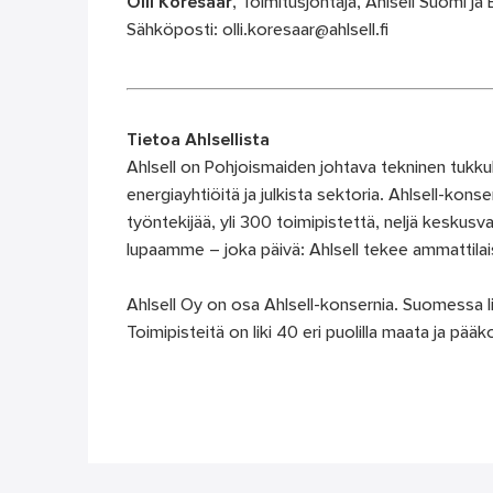
Olli Köresaar
, Toimitusjohtaja, Ahlsell Suomi ja 
Sähköposti: olli.koresaar@ahlsell.fi
Tietoa Ahlsellista
Ahlsell on Pohjoismaiden johtava tekninen tukkuka
energiayhtiöitä ja julkista sektoria. Ahlsell-konse
työntekijää, yli 300 toimipistettä, neljä keskus
lupaamme – joka päivä: Ahlsell tekee ammattila
Ahlsell Oy on osa Ahlsell-konsernia. Suomessa l
Toimipisteitä on liki 40 eri puolilla maata ja pääko