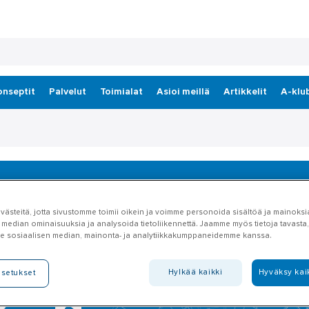
onseptit
Palvelut
Toimialat
Asioi meillä
Artikkelit
A-klu
ästeitä, jotta sivustomme toimii oikein ja voimme personoida sisältöä ja mainoksia
 median ominaisuuksia ja analysoida tietoliikennettä. Jaamme myös tietoja tavasta, 
e sosiaalisen median, mainonta- ja analytiikkakumppaneidemme kanssa.
Hylkää kaikki
Hyväksy kai
asetukset