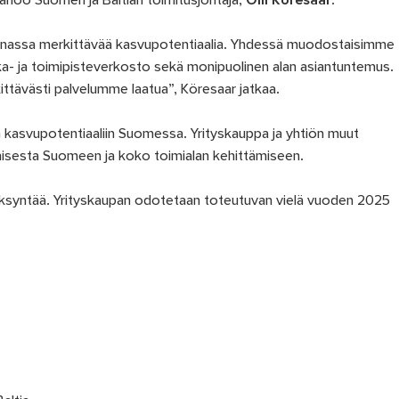
 sanoo Suomen ja Baltian toimitusjohtaja,
Olli Köresaar
.
assa merkittävää kasvupotentiaalia. Yhdessä muodostaisimme
ka- ja toimipisteverkosto sekä monipuolinen alan asiantuntemus.
tävästi palvelumme laatua”, Köresaar jatkaa.
n kasvupotentiaaliin Suomessa. Yrityskauppa ja yhtiön muut
misesta Suomeen ja koko toimialan kehittämiseen.
ksyntää. Yrityskaupan odotetaan toteutuvan vielä vuoden 2025