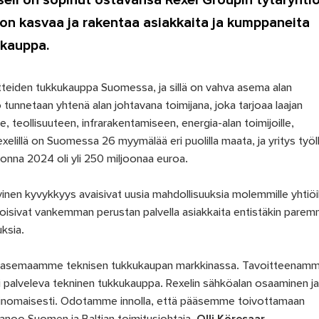
ll on sopinut ostavansa Rexel Groupin tytäryhti
 on kasvaa ja rakentaa asiakkaita ja kumppaneita
ukauppa.
tteiden tukkukauppa Suomessa, ja sillä on vahva asema alan
ö tunnetaan yhtenä alan johtavana toimijana, joka tarjoaa laajan
le, teollisuuteen, infrarakentamiseen, energia-alan toimijoille,
exelillä on Suomessa 26 myymälää eri puolilla maata, ja yritys työl
vuonna 2024 oli yli 250 miljoonaa euroa.
vinen kyvykkyys avaisivat uusia mahdollisuuksia molemmille yhtiöil
t loisivat vankemman perustan palvella asiakkaita entistäkin parem
ksia.
ti asemaamme teknisen tukkukaupan markkinassa. Tavoitteenam
i palveleva tekninen tukkukauppa. Rexelin sähköalan osaaminen ja
rinomaisesti. Odotamme innolla, että pääsemme toivottamaan