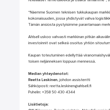
rexeliläiset tervetulleeksi ja osaksi tiimiämme”,
“Näemme Suomen teknisen tukkukaupan markkin
kokonaisuuden, jossa yhdistyvät vahva logistiik
Tämän ansiosta pystyisimme parantamaan merkit
Ahlsell uskoo vahvasti markkinan pitkän aikaväli
investoinnit ovat selkeä osoitus yhtiön sitoutu
Kaupan toteutuminen edellyttää viranomaishyvä
toisen neljänneksen loppuun mennessä.
Median yhteydenotot:
Reetta Leskinen
, johdon assistentti
Sähköposti: reetta.leskinen@ahlsell.fi
Puhelin: +358 50 430 4344
Lisätietoja: