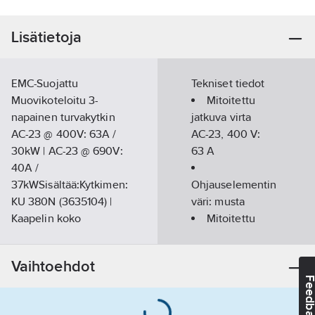
Lisätietoja
EMC-Suojattu
Tekniset tiedot
Muovikoteloitu 3-
Mitoitettu
napainen turvakytkin
jatkuva virta
AC-23 @ 400V: 63A /
AC-23, 400 V:
30kW | AC-23 @ 690V:
63
A
40A /
37kWSisältää:Kytkimen:
Ohjauselementin
KU 380N (3635104) |
väri:
musta
Kaapelin koko
Mitoitettu
kytkentätilaan (vain
jatkuva virta Iu:
Cu): 2,5-35 mm2 |
100
A
Vaihtoehdot
Apukoskettimen: KU1V
Napojen
Feedba
(3600490)
lukumäärä:
3
Kaapeliläpiviennit: 2 x