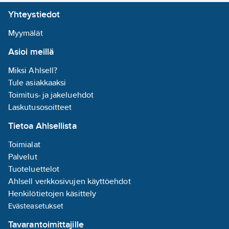
nimellinen
Yhteystiedot
käyttöjännite
Ue AC:
800
V
Myymälät
Mitoitusteho
Asioi meillä
AC-23, 400 V:
30
kW
Miksi Ahlsell?
Mitoitettu
Tule asiakkaaksi
jatkuva virta
Toimitus- ja jakeluehdot
AC-21, 400 V:
Laskutusosoitteet
100
A
Tietoa Ahlsellista
Toiminta
kuin hätä-seis -
Toimialat
asennuksella:
Palvelut
ei
Tuoteluettelot
Ahlsell verkkosivujen käyttöehdot
Kotelointiluokka
Henkilötietojen käsittely
(IP), edestä:
Evästeasetukset
IP66
Tavarantoimittajille
Kytkinten