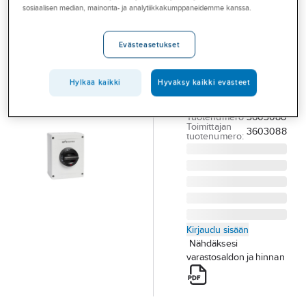
Palvelut
sosiaalisen median, mainonta- ja analytiikkakumppaneidemme kanssa.
väännin EMC
Katko IsoSafe
Toimialat
Evästeasetukset
KUM
Asioi meillä
TURVAKYTKIN EMC
Artikkelit
Hylkää kaikki
Hyväksy kaikki evästeet
KATKO KUM 363U
1.V / EMC 3-N 63A
A-klubi
Tuotenumero
3603088
Toimittajan
3603088
tuotenumero:
Kirjaudu sisään
Nähdäksesi
varastosaldon ja hinnan