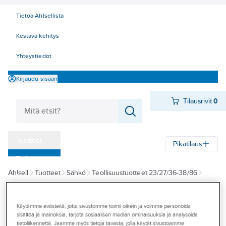
Tietoa Ahlsellista
Kestävä kehitys
Yhteystiedot
Kirjaudu sisään
Tilausrivit
0
Tuotteet
Pikatilaus
‎Tarjoukset
Ahlsell
Tuotteet
Sähkö
Teollisuustuotteet 23/27/36-38/86
Myymälät
36 Tehokytkimet ja - katkaisijat
Tehokytkimet
Turvakytkimet
Tapahtumat
Käytämme evästeitä, jotta sivustomme toimii oikein ja voimme personoida
KATKO ISOSAFE
Konseptit
sisältöä ja mainoksia, tarjota sosiaalisen median ominaisuuksia ja analysoida
Turvakytkin
tietoliikennettä. Jaamme myös tietoja tavasta, jolla käytät sivustoamme