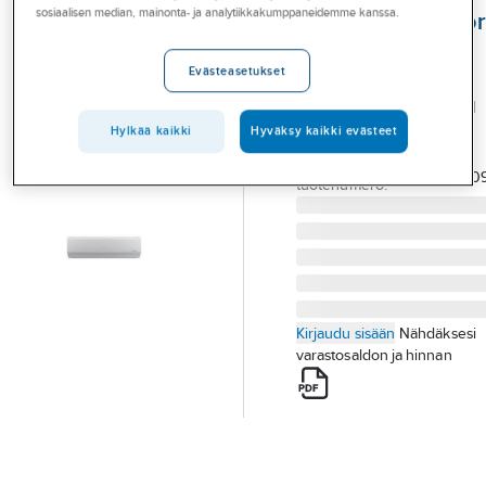
Palvelut
sosiaalisen median, mainonta- ja analytiikkakumppaneidemme kanssa.
Puhallinkonvektor
Seinä
Toimialat
Evästeasetukset
INNOVA
Asioi meillä
PUHALLINKONVEKTORI
Artikkelit
IWMCW09/1
Hylkää kaikki
Hyväksy kaikki evästeet
Tuotenumero
7128001
A-klubi
Toimittajan
IWMCW09
tuotenumero:
Kirjaudu sisään
Nähdäksesi
varastosaldon ja hinnan