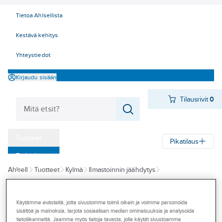
Tietoa Ahlsellista
Kestävä kehitys
Yhteystiedot
Kirjaudu sisään
Tilausrivit
0
Tuotteet
Pikatilaus
‎Tarjoukset
Ahlsell
Tuotteet
Kylmä
Ilmastoinnin jäähdytys
Myymälät
Puhallinkonvektorit
Innova puhallinkonvektorit Seinä
Tapahtumat
Käytämme evästeitä, jotta sivustomme toimii oikein ja voimme personoida
INNOVA
Konseptit
sisältöä ja mainoksia, tarjota sosiaalisen median ominaisuuksia ja analysoida
Innova
tietoliikennettä. Jaamme myös tietoja tavasta, jolla käytät sivustoamme