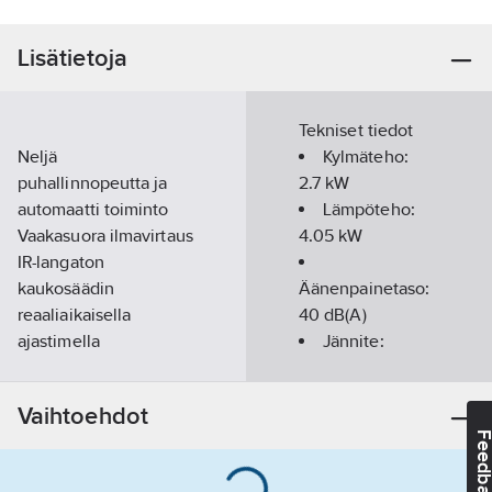
Lisätietoja
Tekniset tiedot
Neljä
Kylmäteho:
puhallinnopeutta ja
2.7
kW
automaatti toiminto
Lämpöteho:
Vaakasuora ilmavirtaus
4.05
kW
IR-langaton
kaukosäädin
Äänenpainetaso:
reaaliaikaisella
40
dB(A)
ajastimella
Jännite:
Lähtöliitäntä 230 V:n
230V /50/1
venttiilin ohjaamiseen.
Veden
Vaihtoehdot
(Venttiili ei sisälly
virtaama:
0.13
Feedba
toimitukseen.)
l/s
Putkiliitännät vesi
Painehäviö