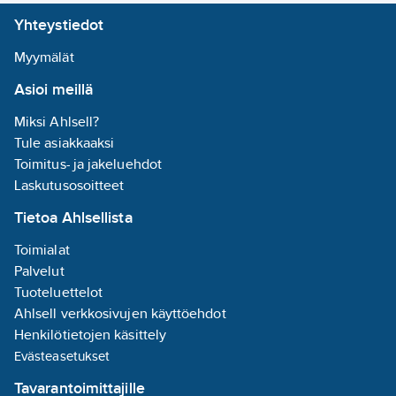
°C:n kuivalämpötilassa
Yhteystiedot
ja 50 %:n
suhteellisessa
Myymälät
kosteudessa.
Asioi meillä
Äänitaso
maksiminopeudella.
Miksi Ahlsell?
Tuotenumero
7128001
Tule asiakkaaksi
Toimittajan
Toimitus- ja jakeluehdot
IWMCW09/1
tuotenumero:
Laskutusosoitteet
Materiaaliluokka
R50840
Tietoa Ahlsellista
Toimialat
Palvelut
Tuoteluettelot
Ahlsell verkkosivujen käyttöehdot
Henkilötietojen käsittely
Evästeasetukset
Tavarantoimittajille