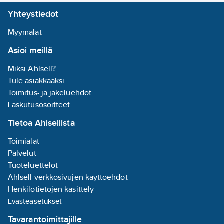
ruostumaton
Yhteystiedot
teräs
Materiaalin
Myymälät
laatu liitäntä 1:
Asioi meillä
haponkestävä
teräs 316
Miksi Ahlsell?
(1.4401)
Tule asiakkaaksi
Materiaalin
Toimitus- ja jakeluehdot
laatu liitäntä 2:
Laskutusosoitteet
haponkestävä
Tietoa Ahlsellista
teräs 316
(1.4401)
Toimialat
Muotokoodi
Palvelut
liitäntä 1:
M
Tuoteluettelot
Muotokoodi
Ahlsell verkkosivujen käyttöehdot
liitäntä 2:
M
Henkilötietojen käsittely
Pituus, liitos
Evästeasetukset
1:
32
mm
Tavarantoimittajille
Pituus, liitos