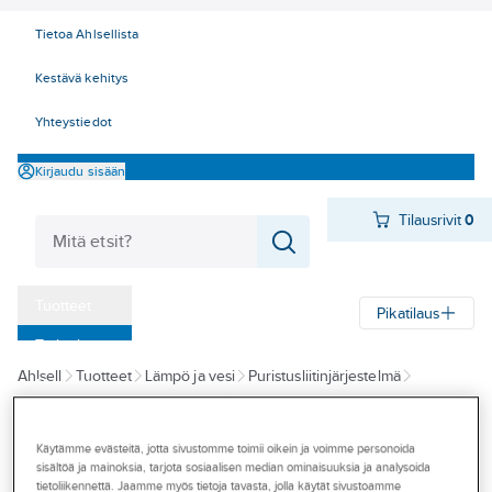
Tietoa Ahlsellista
Kestävä kehitys
Yhteystiedot
Kirjaudu sisään
Tilausrivit
0
Tuotteet
Pikatilaus
‎Tarjoukset
Ahlsell
Tuotteet
Lämpö ja vesi
Puristusliitinjärjestelmä
Myymälät
HST puristusliitosputket ja -osat
Mapress kaasu
Tapahtumat
Käytämme evästeitä, jotta sivustomme toimii oikein ja voimme personoida
MAPRESS
Konseptit
sisältöä ja mainoksia, tarjota sosiaalisen median ominaisuuksia ja analysoida
Käyrä 45°
tietoliikennettä. Jaamme myös tietoja tavasta, jolla käytät sivustoamme