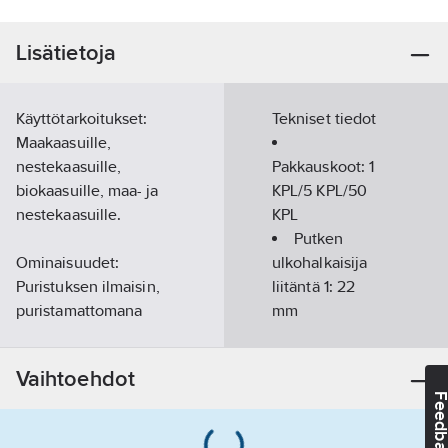
Lisätietoja
Käyttötarkoitukset:
Tekniset tiedot
Maakaasuille,
nestekaasuille,
Pakkauskoot:
1
biokaasuille, maa- ja
KPL/5 KPL/50
nestekaasuille.
KPL
Putken
Ominaisuudet:
ulkohalkaisija
Puristuksen ilmaisin,
liitäntä 1:
22
puristamattomana
mm
vuotava liitos, merkitty
Putken
keltaisella, O-rengas
ulkohalkaisija
Vaihtoehdot
keltaista HNBR-kumia,
liitäntä 2:
22
Feedba
muhvipäissä keltainen
mm
suojatulppa. Materiaali