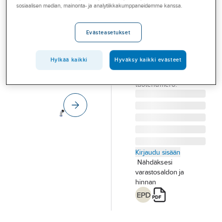
Palvelut
sosiaalisen median, mainonta- ja analytiikkakumppaneidemme kanssa.
Mapress HST
kaasu
Toimialat
Evästeasetukset
KÄYRÄ 45 HST
Asioi meillä
KAASU MAPRESS
Artikkelit
22
Hylkää kaikki
Hyväksy kaikki evästeet
Tuotenumero
1274043
A-klubi
Toimittajan
34016
tuotenumero:
Kirjaudu sisään
Nähdäksesi
varastosaldon ja
hinnan