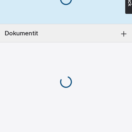
galvanoituun pintaan.
Ferrex voidaan
säänkestävyytensä
ansiosta jättää myös
ilman pintamaalausta.
Dokumentit
Käyttökohde: teräs- ja
kevytmetallipinnat
ulkona ja sisällä,
soveltuu myös
sinkitylle
(galvanoidulle)
pinnalle.
Tuotenumero
T06003199
Toimittajan
6414620006047
tuotenumero:
Materiaaliluokka
K0631B