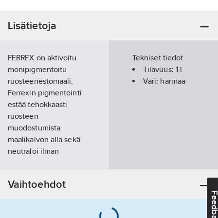
Lisätietoja
FERREX on aktivoitu
Tekniset tiedot
monipigmentoitu
Tilavuus:
1
l
ruosteenestomaali.
Väri:
harmaa
Ferrexin pigmentointi
estää tehokkaasti
ruosteen
muodostumista
maalikalvon alla sekä
neutraloi ilman
happamia
epäpuhtauksia.
Vaihtoehdot
Pigmentoinnin
Feedba
ansiosta saadaan hyvä
tarttuvuus myös