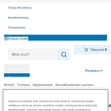
Tietoa Ahlsellista
Kestävä kehitys
Yhteystiedot
Kirjaudu sisään
Tilausrivit
0
Tuotteet
Pikatilaus
‎Tarjoukset
Ahlsell
Tuotteet
Käyttötavarat
Kemiallistekniset tuotteet
Myymälät
Öljyt, rasvat ja lastuamisaineet
Ruosteenirroitus- ja suoja-aineet
Tapahtumat
Käytämme evästeitä, jotta sivustomme toimii oikein ja voimme personoida
Ruosteenestomaa
Konseptit
sisältöä ja mainoksia, tarjota sosiaalisen median ominaisuuksia ja analysoida
tietoliikennettä. Jaamme myös tietoja tavasta, jolla käytät sivustoamme