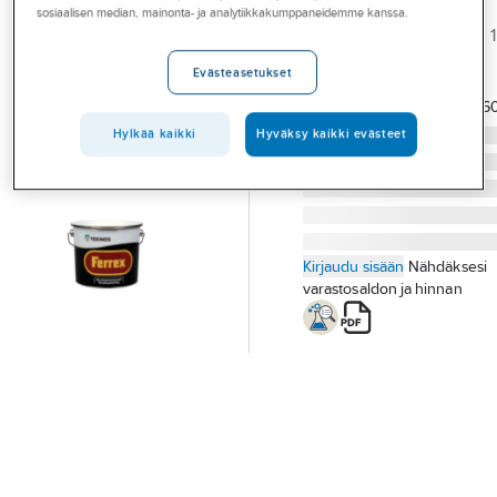
Ferrex
Palvelut
sosiaalisen median, mainonta- ja analytiikkakumppaneidemme kanssa.
RUOSTEENESTOMAALI 1
Toimialat
FERREX HARMAA
Evästeasetukset
Tuotenumero
T06003199
Asioi meillä
Toimittajan
6414620006
tuotenumero:
Artikkelit
Hylkää kaikki
Hyväksy kaikki evästeet
A-klubi
Kirjaudu sisään
Nähdäksesi
varastosaldon ja hinnan