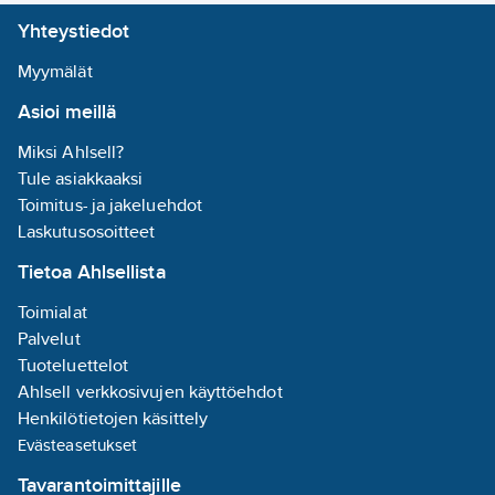
laakeroitu nivelakseli
Yhteystiedot
kovaan,
kestokäyttöön.
Myymälät
Monikäyttöinen
Asioi meillä
asennukseen,
kunnossapitoon ja
Miksi Ahlsell?
tuotantoon.
Tule asiakkaaksi
Kromivanadium-
Toimitus- ja jakeluehdot
suurtehoteräs, taottu,
Laskutusosoitteet
moniportaisesti
Tietoa Ahlsellista
öljykarkaistu.
Tuotenumero
730578
Toimialat
Toimittajan
Palvelut
73 02 160 SB
tuotenumero:
Tuoteluettelot
EAN
Ahlsell verkkosivujen käyttöehdot
4003773075349
koodi:
Henkilötietojen käsittely
Materiaaliluokka
K0530B
Evästeasetukset
Tavarantoimittajille