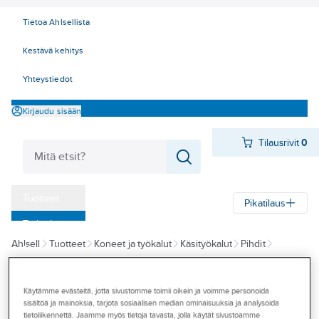
Tietoa Ahlsellista
Kestävä kehitys
Yhteystiedot
Kirjaudu sisään
Tilausrivit
0
Tuotteet
Pikatilaus
‎Tarjoukset
Ahlsell
Tuotteet
Koneet ja työkalut
Käsityökalut
Pihdit
Myymälät
Leikkurit
Sivuleikkurit
Tapahtumat
Käytämme evästeitä, jotta sivustomme toimii oikein ja voimme personoida
KNIPEX
Konseptit
sisältöä ja mainoksia, tarjota sosiaalisen median ominaisuuksia ja analysoida
Sivuleikkurit
tietoliikennettä. Jaamme myös tietoja tavasta, jolla käytät sivustoamme