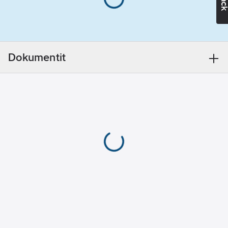
alhaisella painolla.
4.8
Hyvä leikkausteho,
vaatii käyttäjältä vain
Leikkaaminen
vähän voimankäyttöä
kapasiteetti,
optimaalisenleikkauskulman
pianolanka:
2.2
Dokumentit
ja välityssuhteen
ansiosta. 40 %
voimansäästö
verrattuna
samanpituisiin
vakiosivuleikkureihin.
Suuri avausväli
paksuimmille
kaapeleille. Myös
ohuiden
kuparilankojen tarkka
leikkaus. Kompakti,
tilaasäästävä rakenne.
Kaksinkertaisesti