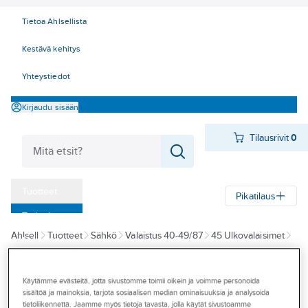
Tietoa Ahlsellista
Kestävä kehitys
Yhteystiedot
Kirjaudu sisään
Tilausrivit
0
Tuotteet
Pikatilaus
‎Tarjoukset
Ahlsell
Tuotteet
Sähkö
Valaistus 40-49/87
45 Ulkovalaisimet
Myymälät
Valonheittimet
Valonheittimet
Tapahtumat
Käytämme evästeitä, jotta sivustomme toimii oikein ja voimme personoida
SYLVANIA
Konseptit
sisältöä ja mainoksia, tarjota sosiaalisen median ominaisuuksia ja analysoida
Valonheitin
tietoliikennettä. Jaamme myös tietoja tavasta, jolla käytät sivustoamme