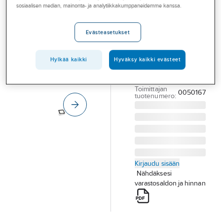
Palvelut
sosiaalisen median, mainonta- ja analytiikkakumppaneidemme kanssa.
Sylvania Start
Flood
Toimialat
Evästeasetukset
VALONHEITIN
Asioi meillä
START FLOOD IP65
Artikkelit
78W 10000LM 840
Hylkää kaikki
Hyväksy kaikki evästeet
110°
A-klubi
Tuotenumero
4579634
Toimittajan
0050167
tuotenumero:
Kirjaudu sisään
Nähdäksesi
varastosaldon ja hinnan