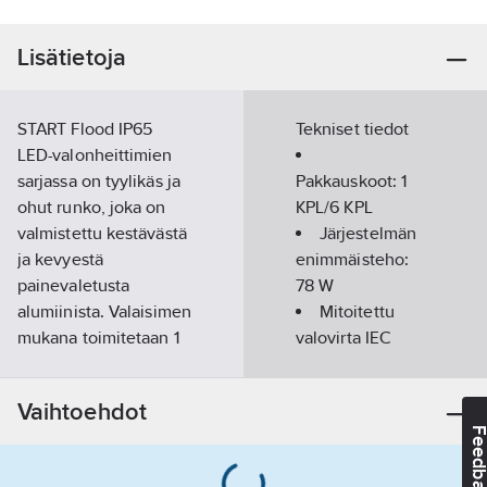
Lisätietoja
START Flood IP65
Tekniset tiedot
LED-valonheittimien
sarjassa on tyylikäs ja
Pakkauskoot:
1
ohut runko, joka on
KPL/6 KPL
valmistettu kestävästä
Järjestelmän
ja kevyestä
enimmäisteho:
painevaletusta
78
W
alumiinista. Valaisimen
Mitoitettu
mukana toimitetaan 1
valovirta IEC
m esikaapeloitu johto
62722-2- 1
ja säädettävä
mukaisesti:
Vaihtoehdot
kiinnityssanka, joten
10000
lm
Feedba
se on helppo ja nopea
asentaa. Valaisin
Värilämpötila-