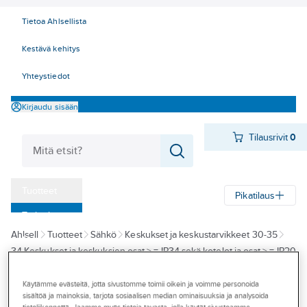
Tietoa Ahlsellista
Kestävä kehitys
Yhteystiedot
Kirjaudu sisään
Tilausrivit
0
Tuotteet
Pikatilaus
‎Tarjoukset
Ahlsell
Tuotteet
Sähkö
Keskukset ja keskustarvikkeet 30-35
Myymälät
34 Keskukset ja keskuksien osat > = IP34 sekä kotelot ja osat > = IP20
Tapahtumat
Mittauskeskukset
Mittauskeskukset
Käytämme evästeitä, jotta sivustomme toimii oikein ja voimme personoida
Konseptit
sisältöä ja mainoksia, tarjota sosiaalisen median ominaisuuksia ja analysoida
A-COLLECTION