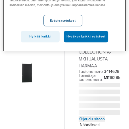
tietoliikennettä. Jaamme myös tietoja tavasta, jolla käytät sivustoamme
Palvelut
Mittauskeskus
sosiaalisen median, mainonta- ja analytiikkakumppaneidemme kanssa.
a-collection
Toimialat
Tumman
Evästeasetukset
Asioi meillä
harmaa
Artikkelit
RAL7016
Hylkää kaikki
Hyväksy kaikki evästeet
A-klubi
JALUSTA A-
COLLECTION A-
MKH JALUSTA
HARMAA
Tuotenumero
3414628
Toimittajan
MI118285
tuotenumero:
Kirjaudu sisään
Nähdäksesi