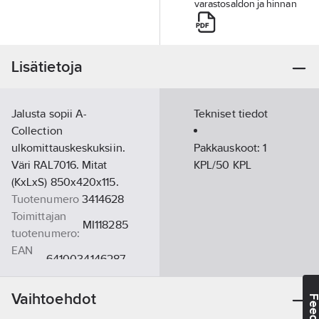
varastosaldon ja hinnan
Lisätietoja
Jalusta sopii A-
Tekniset tiedot
Collection
ulkomittauskeskuksiin.
Pakkauskoot:
1
Väri RAL7016. Mitat
KPL/50 KPL
(KxLxS) 850x420x115.
Tuotenumero
3414628
Toimittajan
MI118285
tuotenumero:
EAN
6410034146287
koodi:
Materiaaliluokka
S34000
Vaihtoehdot