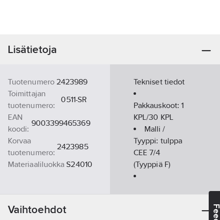
Lisätietoja
Tuotenumero
2423989
Tekniset tiedot
Toimittajan
0511-SR
tuotenumero:
Pakkauskoot:
1
EAN
KPL/30 KPL
9003399465369
koodi:
Malli /
Korvaa
Tyyppi:
tulppa
2423985
tuotenumero:
CEE 7/4
Materiaaliluokka
S24010
(Tyyppiä F)
Nimellisjännite:
250
V
Vaihtoehdot