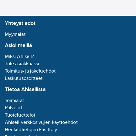
(VDE:n
mukaan):
kyllä
Yhteystiedot
Suojamaadoitus:
maadoituskynnet
Myymälät
Asioi meillä
Miksi Ahlsell?
Tule asiakkaaksi
Toimitus- ja jakeluehdot
Laskutusosoitteet
Tietoa Ahlsellista
Toimialat
Palvelut
Tuoteluettelot
Ahlsell verkkosivujen käyttöehdot
Henkilötietojen käsittely