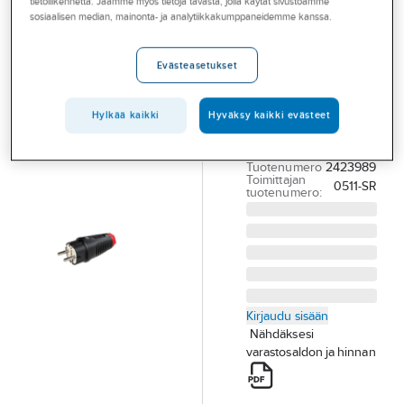
tietoliikennettä. Jaamme myös tietoja tavasta, jolla käytät sivustoamme
Palvelut
PCE
sosiaalisen median, mainonta- ja analytiikkakumppaneidemme kanssa.
Pistotulppa
Toimialat
PCE Taurus
Evästeasetukset
Asioi meillä
PISTOTULPPA
TAURUS 0511-SR
Artikkelit
Hylkää kaikki
Hyväksy kaikki evästeet
SUKOPT 16A 250V
A-klubi
IP54
Tuotenumero
2423989
Toimittajan
0511-SR
tuotenumero:
Kirjaudu sisään
Nähdäksesi
varastosaldon ja hinnan