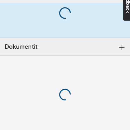
Feedba
Nimellisvirta:
16
A
Materiaali:
kumi
Materiaalin
laatu:
kestomuovi
Dokumentit
Kotelointiluokka
(IP):
IP54
Pistokkeen
kulma:
suora
Liitäntätapa:
ruuviliitos
Väri:
musta
Napojen
lukumäärä:
3
Rankoille
käyttöolosuhteille