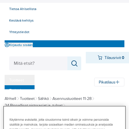
Tietoa Ahlsellista
Kestävä kehitys
Yhteystiedot
Kirjaudu sisään
Tilausrivit
0
Tuotteet
Pikatilaus
‎Tarjoukset
Ahlsell
Tuotteet
Sähkö
Asennustuotteet 11-28
Myymälät
24 Pinnalliset pistorasiat ja -tulpat
Tapahtumat
Pistotulpat ja jatkopistorasiat, jatkojohdot, kaapelikelat
Pistotulpat ja jatkopistorasiat
Pistotulpat
Käytämme evästeitä, jotta sivustomme toimii oikein ja voimme personoida
Konseptit
sisältöä ja mainoksia, tarjota sosiaalisen median ominaisuuksia ja analysoida