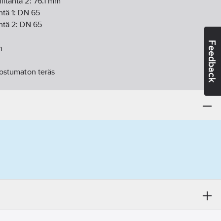
liitäntä 2:
76.1
mm
ntä 1:
DN 65
äntä 2:
DN 65
n
Feedback
n
ostumaton teräs
uostumaton teräs
tä 1:
haponkestävä teräs 316 (1.4401)
ntä 2:
haponkestävä teräs 316 (1.4401)
M
:
M
m
ä 1:
55
mm
tä 2:
55
mm