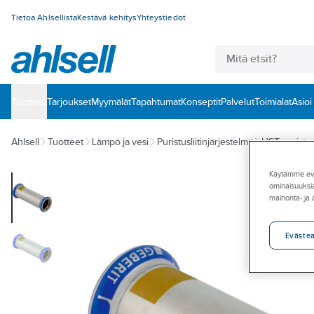
Tietoa Ahlsellista
Kestävä kehitys
Yhteystiedot
Tuotteet
‎Tarjoukset
Myymälät
Tapahtumat
Konseptit
Palvelut
Toimialat
Asioi
Ahlsell
Tuotteet
Lämpö ja vesi
Puristusliitinjärjestelmä
HST puristusl
Käytämme eväs
ominaisuuksia
mainonta- ja
Eväste