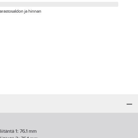
arastosaldon ja hinnan
iitäntä 1:
76.1
mm