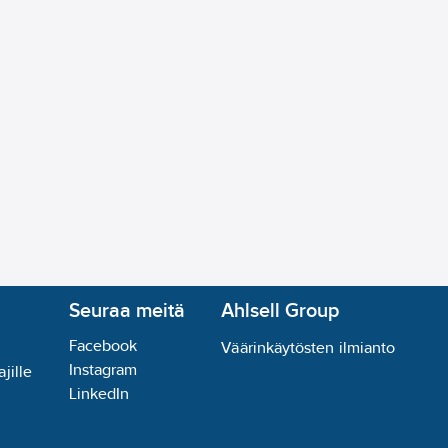
BR
:
kyllä
äntä 1:
1.5
äntä 2:
1.5
:
käsittelemätön
2:
käsittelemätön
käsittelemätön
äsittelemätön
Seuraa meitä
Ahlsell Group
ostumaton teräs
Facebook
ator:
ei
Väärinkäytösten ilmianto
Instagram
jille
LinkedIn