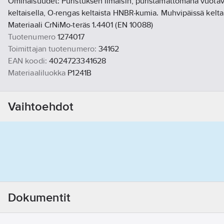
Ominaisuudet: Puristuksen ilmaisin, puristamattomana vuotava 
keltaisella, O-rengas keltaista HNBR-kumia. Muhvipäissä kelta
Materiaali CrNiMo-teräs 1.4401 (EN 10088)
Tuotenumero
1274017
Toimittajan tuotenumero:
34162
EAN koodi:
4024723341628
Materiaaliluokka
P1241B
Vaihtoehdot
Dokumentit