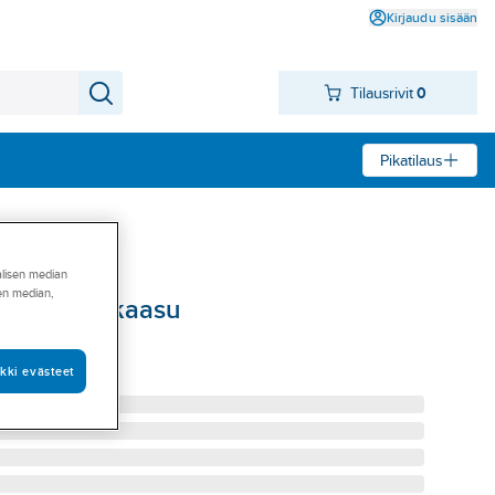
Kirjaudu sisään
Tilausrivit
0
Pikatilaus
alisen median
sen median,
ress HST kaasu
U MAPRESS 108
kki evästeet
162