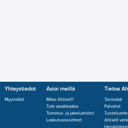
Yhteystiedot
Asioi meillä
Tietoa Ah
Myymälät
Miksi Ahlsell?
Toimialat
Tule asiakkaaksi
Palvelut
Toimitus- ja jakeluehdot
Tuoteluette
Laskutusosoitteet
Ahlsell ver
Henkilötieto