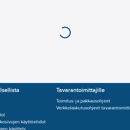
Tiivistemateriaali:
HN
Ilmaruuvilla:
ei
Tyhjennysaukolla:
ei
Tiivisteillä:
kyllä
Katettu:
kyllä
Järjestelmäkohtainen
Seinämän paksuus liit
Seinämän paksuus liit
Pintakäsittelyliitäntä 1
Pintakäsittelyliitäntä 
Pintasuojausliitäntä 1:
Pintasuojaliitäntä 2:
k
Vetolujuus:
kyllä
lsellista
Tavarantoimittajille
Putkiosan pääväri:
ru
With connection indic
Toimitus- ja pakkausohjeet
Lämpöeristeellä:
ei
Verkkolaskutusohjeet tavarantoimitta
Muotokoodi:
M
lot
kkosivujen käyttöehdot
jen käsittely