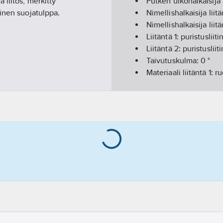
liitos, merkitty
Putken ulkohalkaisija 
inen suojatulppa.
Nimellishalkaisija liitä
Nimellishalkaisija liit
Liitäntä 1:
puristusliiti
Liitäntä 2:
puristusliiti
Taivutuskulma:
0
°
Materiaali liitäntä 1:
ru
Materiaali liitäntä 2:
r
Materiaalin laatu liitän
Materiaalin laatu liitä
Muotokoodi liitäntä 1:
Muotokoodi liitäntä 2
Pituus, liitos 1:
115
mm
Pituus, liitos 2:
115
m
Asennuspituus, liitänt
Asennuspituus, liitän
Muoto:
suora
Supistus:
ei
Pituus:
230
mm