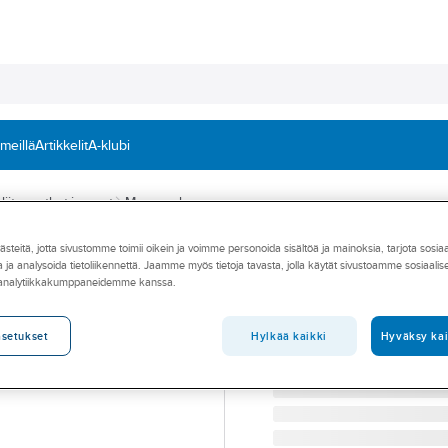
 meillä
Artikkelit
A-klubi
iitosputket ja -osat
Mapress kaasu
teitä, jotta sivustomme toimii oikein ja voimme personoida sisältöä ja mainoksia, tarjota sosia
MAPRESS
 ja analysoida tietoliikennettä. Jaamme myös tietoja tavasta, jolla käytät sivustoamme sosiaali
Liukumuhvi Map
 analytiikkakumppaneidemme kanssa.
LIUKUMUHVI HST KAAS
Tuotenumero
1274017
Hylkää kaikki
Hyväksy kai
asetukset
Toimittajan tuotenumero:
34