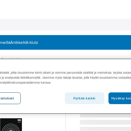
 meillä
Artikkelit
A-klubi
donetsintä
teitä, jotta sivustomme toimii oikein ja voimme personoida sisältöä ja mainoksia, tarjota sosia
Elektroninen vu
 ja analysoida tietoliikennettä. Jaamme myös tietoja tavasta, jolla käytät sivustoamme sosiaali
 analytiikkakumppaneidemme kanssa.
BOSCH VUODONETSIN CS
Tuotenumero
769012214
Toimittajan tuotenumero:
SP
Hylkää kaikki
Hyväksy kai
asetukset