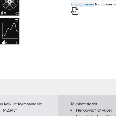
Kirjaudu sisään
Nähdäksesi v
u kaikille kylmäaineille
Tekniset tiedot
, R1234yf,
Herkkyys:
1 g/ vuosi