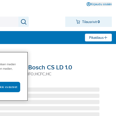
Kirjaudu sisään
Tilausrivit
0
Pikatilaus
alisen median
odonetsin- Bosch CS LD 1.0
sen median,
 LD 1.0 HFC,HFO,HCFC,HC
01501838
kki evästeet