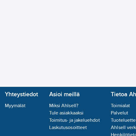
Yhteystiedot
Asioi meillä
Tietoa Ah
Myymälät
Miksi Ahlsell?
Toimialat
Tule asiakkaaksi
Palvelut
Toimitus- ja jakeluehdot
Tuoteluette
Laskutusosoitteet
Ahlsell ver
Henkilötieto