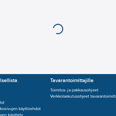
lsellista
Tavarantoimittajille
Toimitus- ja pakkausohjeet
Verkkolaskutusohjeet tavarantoimitta
lot
kkosivujen käyttöehdot
jen käsittely