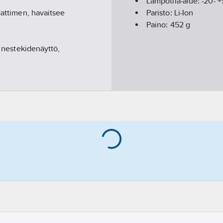
Lämpötila-alue:
-20- 
dattimen, havaitsee
Paristo:
Li-Ion
Paino:
452
g
n nestekidenäyttö,