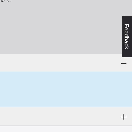
+50
°C
Feedback