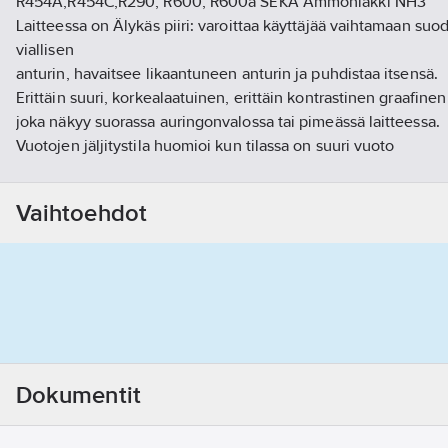
R454A,R454C,R290, R600, R600a SEKÄ Ammoniakki NH3
Laitteessa on Älykäs piiri: varoittaa käyttäjää vaihtamaan suo
viallisen
anturin, havaitsee likaantuneen anturin ja puhdistaa itsensä.
Erittäin suuri, korkealaatuinen, erittäin kontrastinen graafine
joka näkyy suorassa auringonvalossa tai pimeässä laitteessa.
Vuotojen jäljitystila huomioi kun tilassa on suuri vuoto
Ladattava lion akku toiminta n. 8 h
Anturin käyttöikä 5 vuotta
Vaihtoehdot
Sisältää kantolaukun, varasuodattimet sekä laturin
Tuotenumero
769012214
Toimittajan tuotenumero:
SP01501838
Materiaaliluokka
R80402
Dokumentit