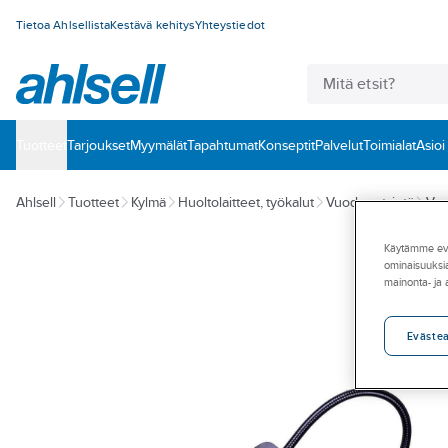
Tietoa Ahlsellista
Kestävä kehitys
Yhteystiedot
Tuotteet
‎Tarjoukset
Myymälät
Tapahtumat
Konseptit
Palvelut
Toimialat
Asioi
Ahlsell
Tuotteet
Kylmä
Huoltolaitteet, työkalut
Vuodonetsintä
Vuo
Käytämme eväs
ominaisuuksia
mainonta- ja
Eväste