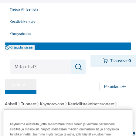
Tietoa Ahlsellista
Kestävä kehitys
Yhteystiedot
Kirjaudu sisään
Tilausrivit
0
Tuotteet
Pikatilaus
‎Tarjoukset
Ahlsell
Tuotteet
Käyttötavarat
Kemiallistekniset tuotteet
Myymälät
Teollisuuspuhdistusaineet ja rasvanpoisto
Rasvanpoisto
Tapahtumat
Käytämme evästeitä, jotta sivustomme toimii oikein ja voimme personoida
PRF
Konseptit
sisältöä ja mainoksia, tarjota sosiaalisen median ominaisuuksia ja analysoida
Rasvanpoistoaine
tietoliikennettä. Jaamme myös tietoja tavasta, jolla käytät sivustoamme