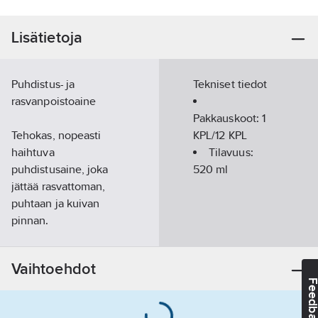
Lisätietoja
Puhdistus- ja
Tekniset tiedot
rasvanpoistoaine
Pakkauskoot:
1
Tehokas, nopeasti
KPL/12 KPL
haihtuva
Tilavuus:
puhdistusaine, joka
520
ml
jättää rasvattoman,
puhtaan ja kuivan
pinnan.
Käyttökohteet
:
Vaihtoehdot
Kytkimet ja jarruosat.
Feedba
Metalli-, lasi- ja
keramiikkapinnat.