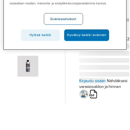
Palvelut
sosiaalisen median, mainonta- ja analytiikkakumppaneidemme kanssa.
PRF
RASVANPOISTAJA
Toimialat
Evästeasetukset
520ML PRF DEGREASER
Asioi meillä
IND.LINE
Tuotenumero
80432295
Artikkelit
Hylkää kaikki
Hyväksy kaikki evästeet
Toimittajan
PIDEGR52
tuotenumero:
A-klubi
Kirjaudu sisään
Nähdäksesi
varastosaldon ja hinnan