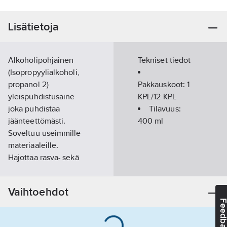
Lisätietoja
Alkoholipohjainen
Tekniset tiedot
(Isopropyylialkoholi,
propanol 2)
Pakkauskoot:
1
yleispuhdistusaine
KPL/12 KPL
joka puhdistaa
Tilavuus:
jäänteettömästi.
400
ml
Soveltuu useimmille
materiaaleille.
Hajottaa rasva- sekä
vesipohjaisen lian.
Aerosolina
Vaihtoehdot
helppokäyttöinen.
Feedba
Käytetään mm.
liuottimena sekä