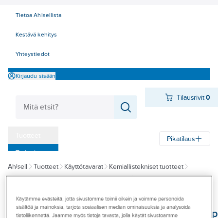
Tietoa Ahlsellista
Kestävä kehitys
Yhteystiedot
Kirjaudu sisään
Tilausrivit
0
Tuotteet
Pikatilaus
‎Tarjoukset
Ahlsell
Tuotteet
Käyttötavarat
Kemiallistekniset tuotteet
Myymälät
Teollisuuspuhdistusaineet ja rasvanpoisto
Rasvanpoisto
Tapahtumat
Käytämme evästeitä, jotta sivustomme toimii oikein ja voimme personoida
AT-TUOTE
Konseptit
sisältöä ja mainoksia, tarjota sosiaalisen median ominaisuuksia ja analysoida
IPA-Spray Isoprop
tietoliikennettä. Jaamme myös tietoja tavasta, jolla käytät sivustoamme