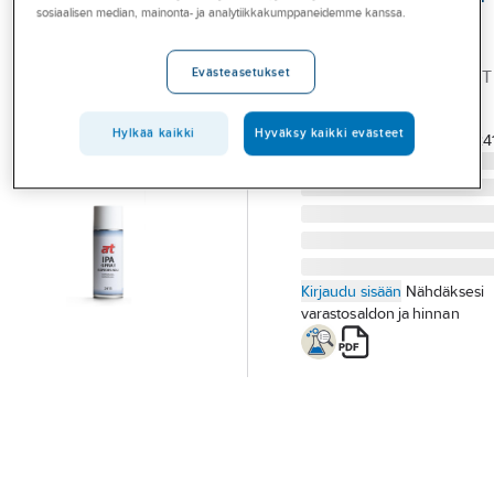
Palvelut
sosiaalisen median, mainonta- ja analytiikkakumppaneidemme kanssa.
At-tuote 2413
IPA-
Toimialat
Evästeasetukset
ISOPROPANOLIPUHDIST
Asioi meillä
AT-2413 400ML SPRAY
Tuotenumero
730368
Artikkelit
Hylkää kaikki
Hyväksy kaikki evästeet
Toimittajan tuotenumero:
24
A-klubi
Kirjaudu sisään
Nähdäksesi
varastosaldon ja hinnan