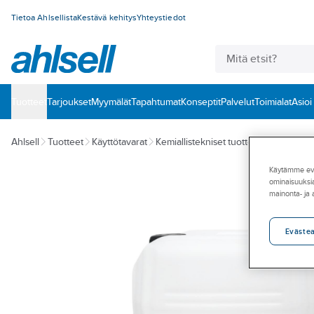
Tietoa Ahlsellista
Kestävä kehitys
Yhteystiedot
Tuotteet
‎Tarjoukset
Myymälät
Tapahtumat
Konseptit
Palvelut
Toimialat
Asioi
Ahlsell
Tuotteet
Käyttötavarat
Kemiallistekniset tuotteet
Teollisuus
Käytämme eväs
ominaisuuksia
mainonta- ja
Eväste