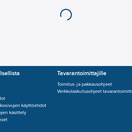
lsellista
Tavarantoimittajille
Toimitus- ja pakkausohjeet
Verkkolaskutusohjeet tavarantoimitta
lot
kkosivujen käyttöehdot
jen käsittely
kset