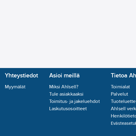
Yhteystiedot
Asioi meillä
Tietoa Ah
Myymälät
Miksi Ahlsell?
Toimialat
Tule asiakkaaksi
Palvelut
Toimitus- ja jakeluehdot
Tuoteluette
Laskutusosoitteet
Ahlsell ver
Henkilötieto
Evästeasetu