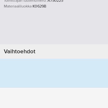
Toimittajan tuotenumero:
A750225
Materiaaliluokka
K0629B
Vaihtoehdot