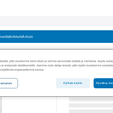
 meillä
Artikkelit
A-klubi
puhdistusaineet ja rasvanpoisto
Rasvanpoisto
teitä, jotta sivustomme toimii oikein ja voimme personoida sisältöä ja mainoksia, tarjota sosia
Rasvanpoistoain
 ja analysoida tietoliikennettä. Jaamme myös tietoja tavasta, jolla käytät sivustoamme sosiaali
 analytiikkakumppaneidemme kanssa.
RASVANPOISTAJA 25L 
Tuotenumero
72444785
Toimittajan tuotenumero:
A7
Hylkää kaikki
Hyväksy kai
asetukset