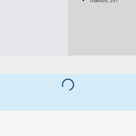
Tilavuus:
25
l