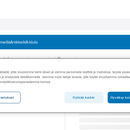
 meillä
Artikkelit
A-klubi
puhdistusaineet ja rasvanpoisto
Rasvanpoisto
teitä, jotta sivustomme toimii oikein ja voimme personoida sisältöä ja mainoksia, tarjota sosia
CRC
 ja analysoida tietoliikennettä. Jaamme myös tietoja tavasta, jolla käytät sivustoamme sosiaali
Rasvanpoistoain
 analytiikkakumppaneidemme kanssa.
RASVANPOISTAJA 500M
Tuotenumero
612471
Hylkää kaikki
Hyväksy kai
asetukset
Toimittajan tuotenumero:
33