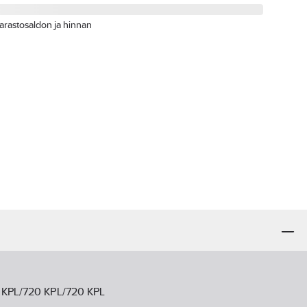
arastosaldon ja hinnan
2 KPL/720 KPL/720 KPL