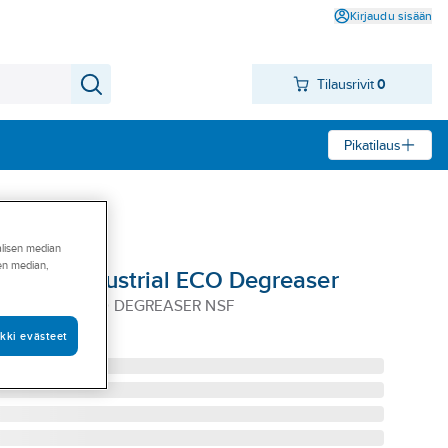
Kirjaudu sisään
Tilausrivit
0
Pikatilaus
alisen median
sen median,
e CRC Industrial ECO Degreaser
L CRC IND ECO DEGREASER NSF
kki evästeet
344