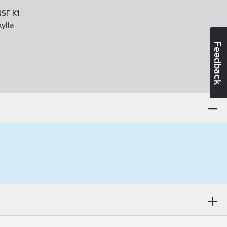
SF K1
kyllä
Feedback