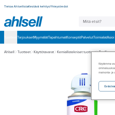
Tietoa Ahlsellista
Kestävä kehitys
Yhteystiedot
Tuotteet
‎Tarjoukset
Myymälät
Tapahtumat
Konseptit
Palvelut
Toimialat
Asioi
Ahlsell
Tuotteet
Käyttötavarat
Kemiallistekniset tuotteet
Teollisuus
Käytämme eväs
ominaisuuksia
mainonta- ja
Eväste