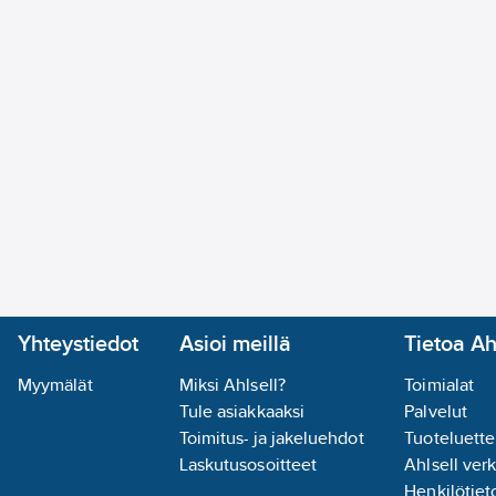
Yhteystiedot
Asioi meillä
Tietoa Ah
Myymälät
Miksi Ahlsell?
Toimialat
Tule asiakkaaksi
Palvelut
Toimitus- ja jakeluehdot
Tuoteluette
Laskutusosoitteet
Ahlsell ver
Henkilötieto