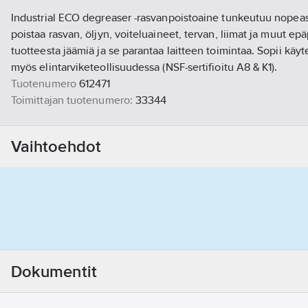
Industrial ECO degreaser -rasvanpoistoaine tunkeutuu nopeasti 
poistaa rasvan, öljyn, voiteluaineet, tervan, liimat ja muut ep
tuotteesta jäämiä ja se parantaa laitteen toimintaa. Sopii käytet
myös elintarviketeollisuudessa (NSF-sertifioitu A8 & K1).
Tuotenumero
612471
Toimittajan tuotenumero:
33344
EAN koodi:
5412386070860
Materiaaliluokka
K0607B
Vaihtoehdot
Dokumentit