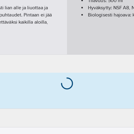
Tilavuus:
500
ml
lian alle ja liuottaa ja
Hyväksytty:
NSF A8, N
äpuhtaudet. Pintaan ei jää
Biologisesti hajoava:
täväksi kaikilla aloilla,