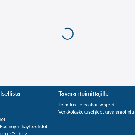
lsellista
Tavarantoimittajille
Toimitus- ja pakkausohjeet
Verkkolaskutusohjeet tavarantoimitta
lot
kkosivujen käyttöehdot
jen käsittely