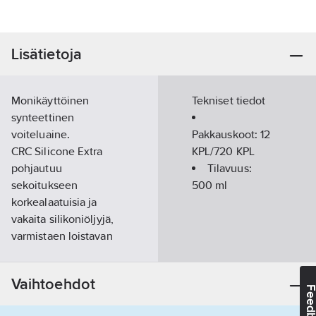
Lisätietoja
Monikäyttöinen
Tekniset tiedot
synteettinen
voiteluaine.
Pakkauskoot:
12
CRC Silicone Extra
KPL/720 KPL
pohjautuu
Tilavuus:
sekoitukseen
500
ml
korkealaatuisia ja
vakaita silikoniöljyjä,
varmistaen loistavan
voitelun ja vähentäen
kitkaa metalli ja ei-
Vaihtoehdot
metalipinnoilla.
Feedba
Tarjoaa myös