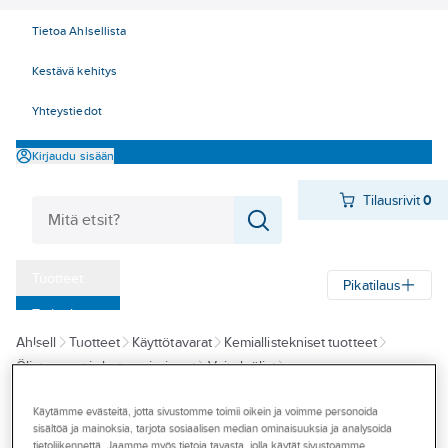
Tietoa Ahlsellista
Kestävä kehitys
Yhteystiedot
Kirjaudu sisään
Tilausrivit
0
Tuotteet
Pikatilaus
‎Tarjoukset
Ahlsell
Tuotteet
Käyttötavarat
Kemiallistekniset tuotteet
Myymälät
Öljyt, rasvat ja lastuamisaineet
Voiteluöljyt
Tapahtumat
Monitoimi/-yleisvoiteluaineet
Käytämme evästeitä, jotta sivustomme toimii oikein ja voimme personoida
Konseptit
sisältöä ja mainoksia, tarjota sosiaalisen median ominaisuuksia ja analysoida
CRC
tietoliikennettä. Jaamme myös tietoja tavasta, jolla käytät sivustoamme