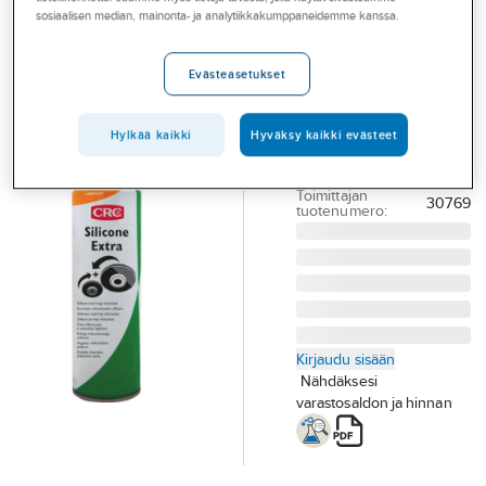
Palvelut
Silikonispray
sosiaalisen median, mainonta- ja analytiikkakumppaneidemme kanssa.
CRC Silicone
Toimialat
Extra
Evästeasetukset
Asioi meillä
SILIKONISPRAY 15%
Artikkelit
500ML CRC
Hylkää kaikki
Hyväksy kaikki evästeet
INDUSTRIAL
A-klubi
Tuotenumero
T06001999
Toimittajan
30769
tuotenumero:
Kirjaudu sisään
Nähdäksesi
varastosaldon ja hinnan