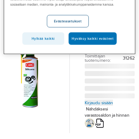
Palvelut
Silikonispray
sosiaalisen median, mainonta- ja analytiikkakumppaneidemme kanssa.
CRC Silicone
Toimialat
NSF
Evästeasetukset
Asioi meillä
SILIKONISPRAY
Artikkelit
ELINTARV. 500ML CRC
Hylkää kaikki
Hyväksy kaikki evästeet
FOODGRADE NSF
A-klubi
Tuotenumero
T06001488
Toimittajan
31262
tuotenumero:
Kirjaudu sisään
Nähdäksesi
varastosaldon ja hinnan