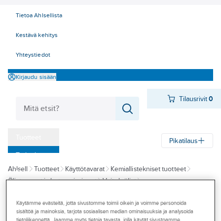
Tietoa Ahlsellista
Kestävä kehitys
Yhteystiedot
Kirjaudu sisään
Tilausrivit
0
Tuotteet
Pikatilaus
‎Tarjoukset
Ahlsell
Tuotteet
Käyttötavarat
Kemiallistekniset tuotteet
Myymälät
Öljyt, rasvat ja lastuamisaineet
Voiteluöljyt
Tapahtumat
Monitoimi/-yleisvoiteluaineet
Käytämme evästeitä, jotta sivustomme toimii oikein ja voimme personoida
Konseptit
sisältöä ja mainoksia, tarjota sosiaalisen median ominaisuuksia ja analysoida
CRC
tietoliikennettä. Jaamme myös tietoja tavasta, jolla käytät sivustoamme