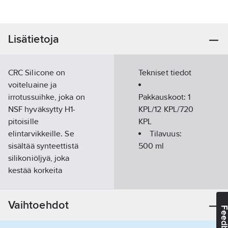
Lisätietoja
CRC Silicone on
Tekniset tiedot
voiteluaine ja
irrotussuihke, joka on
Pakkauskoot:
1
NSF hyväksytty H1-
KPL/12 KPL/720
pitoisille
KPL
elintarvikkeille. Se
Tilavuus:
sisältää synteettistä
500
ml
silikoniöljyä, joka
kestää korkeita
lämpötiloja 200°C asti.
Öljyllä on vertaansa
Vaihtoehdot
vailla oleva
Feedba
materiaaliyhteensopivuus