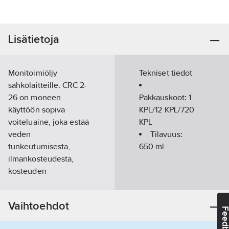
Lisätietoja
Monitoimiöljy
Tekniset tiedot
sähkölaitteille. CRC 2-
26 on moneen
Pakkauskoot:
1
käyttöön sopiva
KPL/12 KPL/720
voiteluaine, joka estää
KPL
veden
Tilavuus:
tunkeutumisesta,
650
ml
ilmankosteudesta,
kosteuden
tunkeutumisesta tai
korroosiosta johtuvia
Vaihtoehdot
sähkö- ja
Feedba
elektroniikkalaitteiden