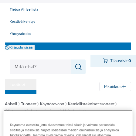
Tietoa Ahlsellista
Kestävä kehitys
Yhteystiedot
Kirjaudu sisään
Tilausrivit
0
Tuotteet
Pikatilaus
‎Tarjoukset
Ahlsell
Tuotteet
Käyttötavarat
Kemiallistekniset tuotteet
Myymälät
Öljyt, rasvat ja lastuamisaineet
Voiteluöljyt
Tapahtumat
Monitoimi/-yleisvoiteluaineet
Käytämme evästeitä, jotta sivustomme toimii oikein ja voimme personoida
Konseptit
sisältöä ja mainoksia, tarjota sosiaalisen median ominaisuuksia ja analysoida
CRC
tietoliikennettä. Jaamme myös tietoja tavasta, jolla käytät sivustoamme