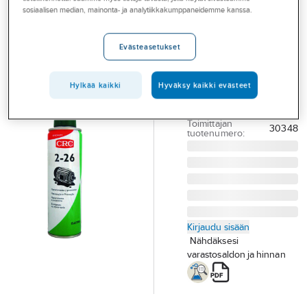
Palvelut
Monitoimiaine
sosiaalisen median, mainonta- ja analytiikkakumppaneidemme kanssa.
CRC 2-26
Toimialat
sähkölaitteille
Evästeasetukset
Asioi meillä
MONITOIMIÖLJY
Artikkelit
500ML CRC 2-26
Hylkää kaikki
Hyväksy kaikki evästeet
ELECTRO
A-klubi
Tuotenumero
T06000218
Toimittajan
30348
tuotenumero:
Kirjaudu sisään
Nähdäksesi
varastosaldon ja hinnan