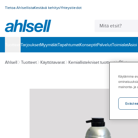
Tietoa Ahlsellista
Kestävä kehitys
Yhteystiedot
Tuotteet
‎Tarjoukset
Myymälät
Tapahtumat
Konseptit
Palvelut
Toimialat
Asioi
Ahlsell
Tuotteet
Käyttötavarat
Kemiallistekniset tuotteet
Öljyt, rasv
Käytämme eväs
ominaisuuksia
mainonta- ja
Eväste