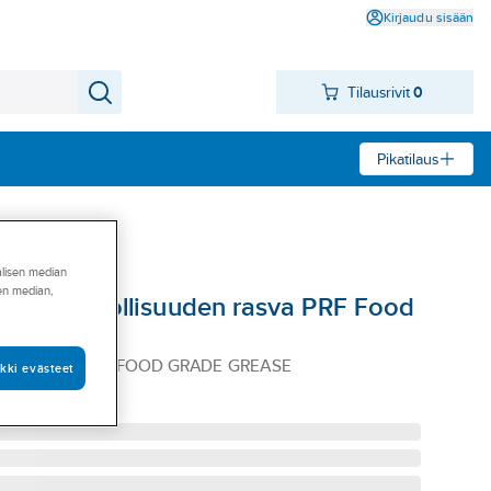
Kirjaudu sisään
Tilausrivit
0
Pikatilaus
alisen median
sen median,
ntarviketeollisuuden rasva PRF Food
1
RAY 400ML PRF FOOD GRADE GREASE
kki evästeet
FOOGR52