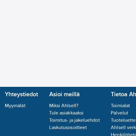
Yhteystiedot
Asioi meillä
Tietoa Ah
Myymälät
Miksi Ahlsell?
Toimialat
Tule asiakkaaksi
Palvelut
Toimitus- ja jakeluehdot
Tuoteluette
Laskutusosoitteet
Ahlsell ver
Henkilötieto