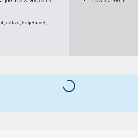
a, jossa rasva voi joutua
Tilavuus:
400
ml
t, rattaat, kuljettimet,