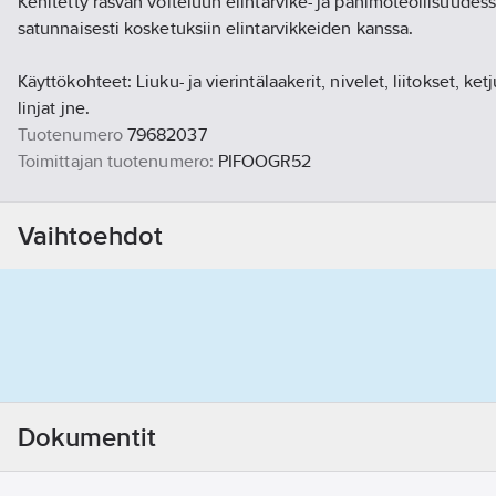
Kehitetty rasvan voiteluun elintarvike- ja panimoteollisuudess
satunnaisesti kosketuksiin elintarvikkeiden kanssa.
Käyttökohteet: Liuku- ja vierintälaakerit, nivelet, liitokset, ketju
linjat jne.
Tuotenumero
79682037
Toimittajan tuotenumero:
PIFOOGR52
Materiaaliluokka
K0684B
Vaihtoehdot
Dokumentit