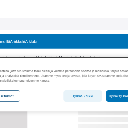
 meillä
Artikkelit
A-klubi
at ja lastuamisaineet
Voiteluöljyt
Monitoimi/-yleisvoiteluaineet
teitä, jotta sivustomme toimii oikein ja voimme personoida sisältöä ja mainoksia, tarjota sosia
PRF
 ja analysoida tietoliikennettä. Jaamme myös tietoja tavasta, jolla käytät sivustoamme sosiaali
Synteettinen eli
 analytiikkakumppaneidemme kanssa.
Grade Grease H
ELINTARVIKERASVA SP
Hylkää kaikki
Hyväksy kai
asetukset
Tuotenumero
79682037
Toimittajan tuotenumero:
PI