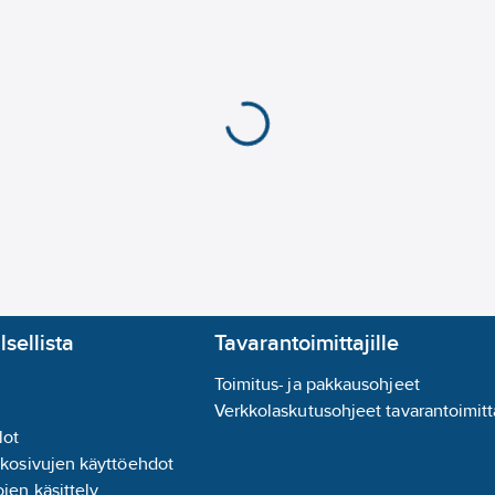
lsellista
Tavarantoimittajille
Toimitus- ja pakkausohjeet
Verkkolaskutusohjeet tavarantoimitta
lot
kkosivujen käyttöehdot
jen käsittely