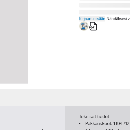
Kirjaudu sisään
Nähdäksesi v
Tekniset tiedot
Pakkauskoot:
1 KPL/12