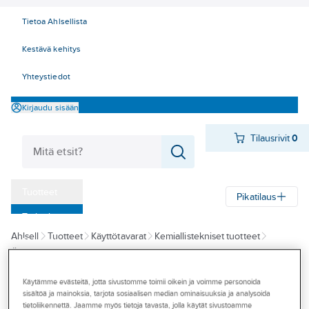
Tietoa Ahlsellista
Kestävä kehitys
Yhteystiedot
Kirjaudu sisään
Tilausrivit
0
Tuotteet
Pikatilaus
‎Tarjoukset
Ahlsell
Tuotteet
Käyttötavarat
Kemiallistekniset tuotteet
Myymälät
Öljyt, rasvat ja lastuamisaineet
Voiteluöljyt
Lukko- ja aseöljyt
Tapahtumat
Käytämme evästeitä, jotta sivustomme toimii oikein ja voimme personoida
AT-TUOTE
Konseptit
sisältöä ja mainoksia, tarjota sosiaalisen median ominaisuuksia ja analysoida
Lukkoöljy
tietoliikennettä. Jaamme myös tietoja tavasta, jolla käytät sivustoamme