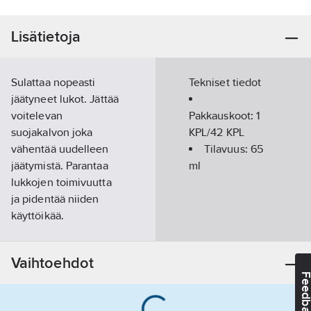
Lisätietoja
Sulattaa nopeasti
Tekniset tiedot
jäätyneet lukot. Jättää
voitelevan
Pakkauskoot:
1
suojakalvon joka
KPL/42 KPL
vähentää uudelleen
Tilavuus:
65
jäätymistä. Parantaa
ml
lukkojen toimivuutta
ja pidentää niiden
käyttöikää.
Tuotenumero
T06001626
Toimittajan
4050
Vaihtoehdot
tuotenumero:
Feedba
EAN
6416631040508
koodi: