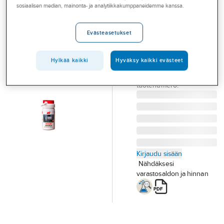
Palvelut
sosiaalisen median, mainonta- ja analytiikkakumppaneidemme kanssa.
sulattava AT-
tuote 4050
Toimialat
Evästeasetukset
SULATTAVA
Asioi meillä
LUKKOÖLJY 50ML AT-
Artikkelit
4050
Hylkää kaikki
Hyväksy kaikki evästeet
Tuotenumero
T06001626
A-klubi
Toimittajan
4050
tuotenumero:
Kirjaudu sisään
Nähdäksesi
varastosaldon ja hinnan